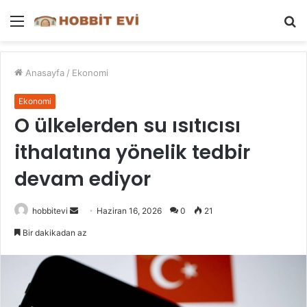
Menü
A
y
...
Anasayfa
/
Ekonomi
Ekonomi
O ülkelerden su ısıtıcısı
ithalatına yönelik tedbir
devam ediyor
Bir
hobbitevi
Haziran 16, 2026
0
21
e-
Bir dakikadan az
posta
göndermek