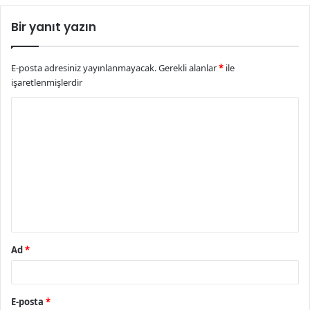
Bir yanıt yazın
E-posta adresiniz yayınlanmayacak.
Gerekli alanlar
*
ile
işaretlenmişlerdir
Y
o
r
u
m
*
Ad
*
E-posta
*