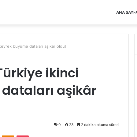
ANA SAYF
 çeyrek büyüme dataları aşikâr oldu!
Türkiye ikinci
dataları aşikâr
0
23
2 dakika okuma süresi
VKontakte
Odnoklassniki
Pocket