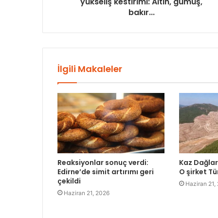
yükseliş kestirimi: Altın, gümüş,
bakır...
İlgili Makaleler
Reaksiyonlar sonuç verdi:
Kaz Dağları
Edirne’de simit artırımı geri
O şirket Tü
çekildi
Haziran 21,
Haziran 21, 2026