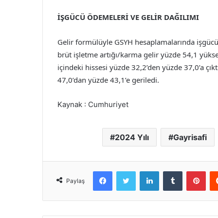
İŞGÜCÜ ÖDEMELERİ VE GELİR DAĞILIMI
Gelir formülüyle GSYH hesaplamalarında işgücü 
brüt işletme artığı/karma gelir yüzde 54,1 yüks
içindeki hissesi yüzde 32,2’den yüzde 37,0’a çıkt
47,0’dan yüzde 43,1’e geriledi.
Kaynak : Cumhuriyet
2024 Yılı
Gayrisafi
Facebook
Twitter
LinkedIn
Tumblr
Pint
Paylaş