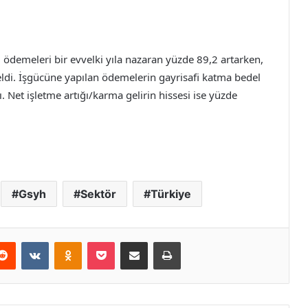
ödemeleri bir evvelki yıla nazaran yüzde 89,2 artarken,
eldi. İşgücüne yapılan ödemelerin gayrisafi katma bedel
ı. Net işletme artığı/karma gelirin hissesi ise yüzde
Gsyh
Sektör
Türkiye
erest
Reddit
VKontakte
Odnoklassniki
Pocket
E-Posta ile paylaş
Yazdır