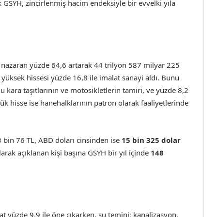
k GSYH, zincirlenmiş hacim endeksiyle bir evvelki yıla
ıla nazaran yüzde 64,6 artarak 44 trilyon 587 milyar 225
en yüksek hissesi yüzde 16,8 ile imalat sanayi aldı. Bunu
 kara taşıtlarının ve motosikletlerin tamiri, ve yüzde 8,2
k hisse ise hanehalklarının patron olarak faaliyetlerinde
03 bin 76 TL, ABD doları cinsinden ise
15 bin 325 dolar
larak açıklanan kişi başına GSYH bir yıl içinde
148
t yüzde 9,9 ile öne çıkarken, su temini; kanalizasyon,