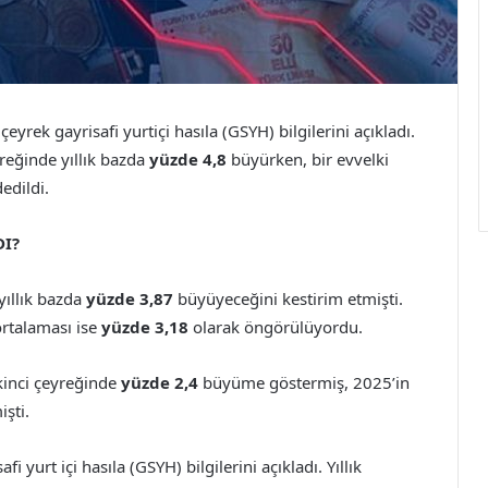
çeyrek gayrisafi yurtiçi hasıla (GSYH) bilgilerini açıkladı.
yreğinde yıllık bazda
yüzde 4,8
büyürken, bir evvelki
edildi.
DI?
yıllık bazda
yüzde 3,87
büyüyeceğini kestirim etmişti.
ortalaması ise
yüzde 3,18
olarak öngörülüyordu.
ikinci çeyreğinde
yüzde 2,4
büyüme göstermiş, 2025’in
şti.
i yurt içi hasıla (GSYH) bilgilerini açıkladı. Yıllık