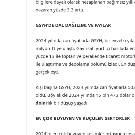
bilgilere dayalı olarak hesaplanan bağımsız yıllı
nazaran yüzde 3,3 arttı.
GSYH’DE DAL DAĞILIMI VE PAYLAR
2024 yılında cari fiyatlarla GSYH, bir evvelki y
milyon TL’ye ulaştı. Gayrisafi yurt içi hasılada 
yüzde 13 ile toptan ve perakende ticaret; motorlu
ile ulaştırma ve depolama bölümü izledi. En düşü
gerçekleşti.
Kişi başına GSYH, 2024 yılında cari fiyatlarla 5
oldu. Böylelikle 2024 yılında 15 bin 473 dolar o
dolar
lık bir düşüş yaşadı.
EN ÇOK BÜYÜYEN VE KÜÇÜLEN SEKTÖRLER
2024’te en çok büyüyen kesimler ortasında inşaa