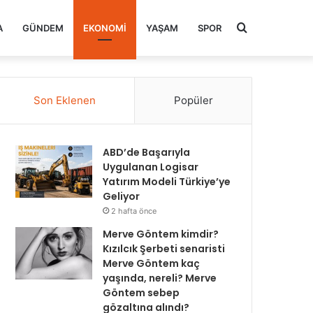
Arama
A
GÜNDEM
EKONOMI
YAŞAM
SPOR
yap
Son Eklenen
Popüler
...
ABD’de Başarıyla
Uygulanan Logisar
Yatırım Modeli Türkiye’ye
Geliyor
2 hafta önce
Merve Göntem kimdir?
Kızılcık Şerbeti senaristi
Merve Göntem kaç
yaşında, nereli? Merve
Göntem sebep
gözaltına alındı?