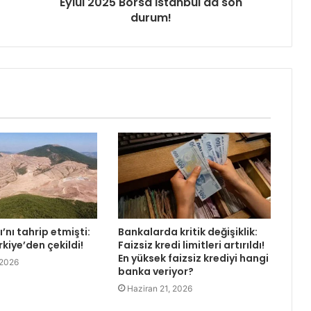
Eylül 2025 Borsa İstanbul'da son
durum!
’nı tahrip etmişti:
Bankalarda kritik değişiklik:
rkiye’den çekildi!
Faizsiz kredi limitleri artırıldı!
En yüksek faizsiz krediyi hangi
 2026
banka veriyor?
Haziran 21, 2026