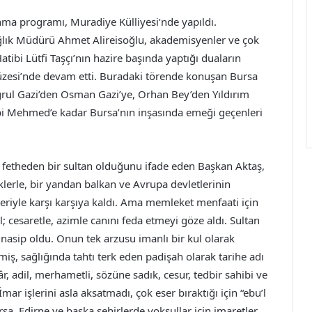
ma programı, Muradiye Külliyesi’nde yapıldı.
ağlık Müdürü Ahmet Alireisoğlu, akademisyenler ve çok
ibi Lütfi Taşçı’nın hazire başında yaptığı duaların
zesi’nde devam etti. Buradaki törende konuşan Bursa
ğrul Gazi’den Osman Gazi’ye, Orhan Bey’den Yıldırım
i Mehmed’e kadar Bursa’nın inşasında emeği geçenleri
eri fetheden bir sultan olduğunu ifade eden Başkan Aktaş,
klerle, bir yandan balkan ve Avrupa devletlerinin
lleriyle karşı karşıya kaldı. Ama memleket menfaati için
; cesaretle, azimle canını feda etmeyi göze aldı. Sultan
na nasip oldu. Onun tek arzusu imanlı bir kul olarak
iş, sağlığında tahtı terk eden padişah olarak tarihe adı
r, adil, merhametli, sözüne sadık, cesur, tedbir sahibi ve
ar işlerini asla aksatmadı, çok eser bıraktığı için “ebu’l
sa, Edirne ve başka şehirlerde yoksullar için imaretler,