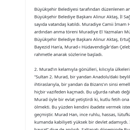
Büyükşehir Belediyesi tarafından düzenlenen an
Büyükşehir Belediye Başkanı Alinur Aktaş, İl S
sayıda vatandaş katıldı. Muradiye Camii İmam Hat
ardından anma töreni Muradiye El Yazmaları Mü
Büyükşehir Belediye Başkanı Alinur Aktaş, Ertu
Bayezid Han’a, Murad-ı Hüdavendigâr’dan Çeleb
rahmetle anarak sözlerine başladı.
2. Murad’ın kelamıyla gönülleri, kılıcıyla ülkel
“Sultan 2. Murad, bir yandan Anadolu’daki beyli
ihtiraslarıyla, bir yandan da Bizans’ın sinsi eme
hiçbir vazifeden kaçmadı. Bu uğurda rahatı değil
Murad öyle bir evlat yetiştirdi ki, kutlu fetih o
ölmekti. Bu yüzden kendini ibadete vermek istem
geçmiştir. Murad Han, ince ruhlu, hassas, lütufkâ
kumanda kabiliyeti yüksek bir devlet adamıydı. İm
hayrat” diye de anılırdı. Saltanatı döneminde Bur