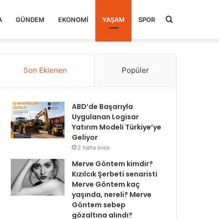
Arama
A
GÜNDEM
EKONOMI
YAŞAM
SPOR
yap
Son Eklenen
Popüler
...
ABD’de Başarıyla
Uygulanan Logisar
Yatırım Modeli Türkiye’ye
Geliyor
2 hafta önce
Merve Göntem kimdir?
Kızılcık Şerbeti senaristi
Merve Göntem kaç
yaşında, nereli? Merve
Göntem sebep
gözaltına alındı?