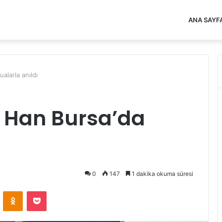
ANA SAYF
alarla anıldı
d Han Bursa’da
0
147
1 dakika okuma süresi
VKontakte
Odnoklassniki
Pocket