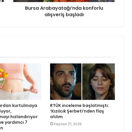
Bursa Arabayatağı’nda konforlu
alışveriş başladı
lardan kurtulmaya
RTÜK inceleme başlatmıştı:
luyor,
‘Kızılcık Şerbeti’nden flaş
ayı hızlandırıyor:
atılım
ye yardımcı 7
Haziran 21, 2026
in