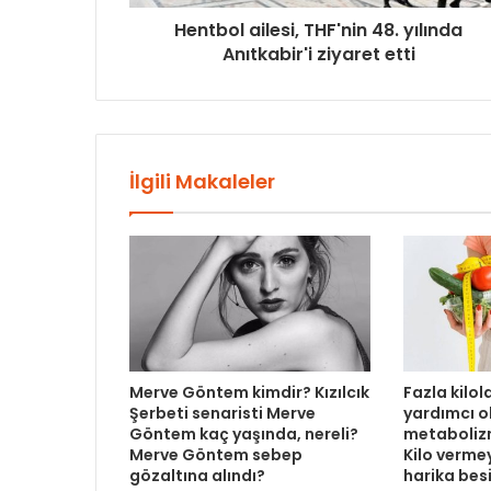
Hentbol ailesi, THF'nin 48. yılında
Anıtkabir'i ziyaret etti
İlgili Makaleler
Merve Göntem kimdir? Kızılcık
Fazla kilo
Şerbeti senaristi Merve
yardımcı o
Göntem kaç yaşında, nereli?
metabolizm
Merve Göntem sebep
Kilo verme
gözaltına alındı?
harika bes