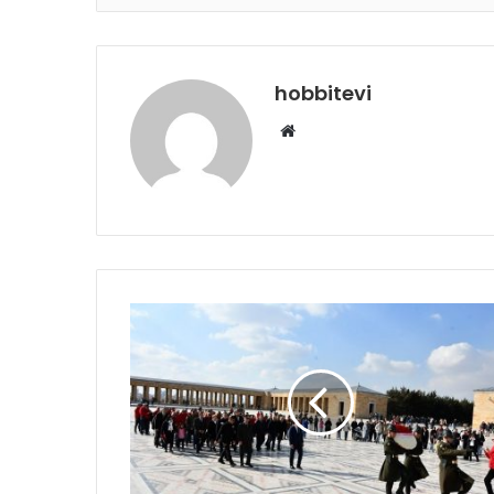
hobbitevi
Web
sitesi