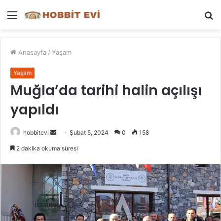
Menü
A
y
...
Anasayfa
/
Yaşam
Yaşam
Muğla’da tarihi halin açılışı
yapıldı
Bir
hobbitevi
Şubat 5, 2024
0
158
e-
2 dakika okuma süresi
posta
göndermek