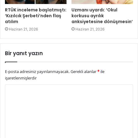
RTÜK inceleme başlatmıştı:
Uzmanı uyardı: ‘Okul
‘Kızılcık Şerbeti’nden flaş
korkusu ayrılık
atılım
anksiyetesine dönüşmesin’
Haziran 21, 2026
Haziran 21, 2026
Bir yanıt yazın
E-posta adresiniz yayınlanmayacak.
Gerekli alanlar
*
ile
işaretlenmişlerdir
Y
o
r
u
m
*