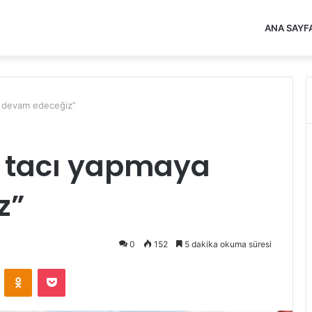
ANA SAYF
a devam edeceğiz”
ş tacı yapmaya
z”
0
152
5 dakika okuma süresi
VKontakte
Odnoklassniki
Pocket