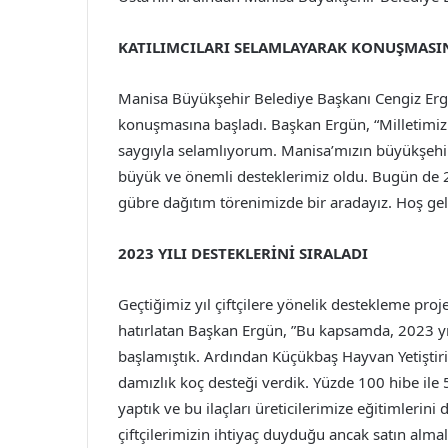
KATILIMCILARI SELAMLAYARAK KONUŞMASI
Manisa Büyükşehir Belediye Başkanı Cengiz Ergü
konuşmasına başladı. Başkan Ergün, “Milletimizin
saygıyla selamlıyorum. Manisa’mızın büyükşehi
büyük ve önemli desteklerimiz oldu. Bugün de 
gübre dağıtım törenimizde bir aradayız. Hoş geldi
2023 YILI DESTEKLERİNİ SIRALADI
Geçtiğimiz yıl çiftçilere yönelik destekleme proj
hatırlatan Başkan Ergün, ”Bu kapsamda, 2023 yı
başlamıştık. Ardından Küçükbaş Hayvan Yetiştir
damızlık koç desteği verdik. Yüzde 100 hibe ile 
yaptık ve bu ilaçları üreticilerimize eğitimlerini
çiftçilerimizin ihtiyaç duyduğu ancak satın al