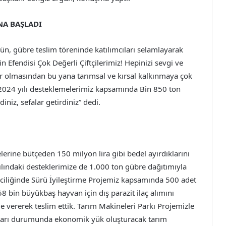
NA BAŞLADI
n, gübre teslim töreninde katılımcıları selamlayarak
 Efendisi Çok Değerli Çiftçilerimiz! Hepinizi sevgi ve
r olmasından bu yana tarımsal ve kırsal kalkınmaya çok
2024 yılı desteklemelerimiz kapsamında Bin 850 ton
niz, sefalar getirdiniz” dedi.
elerine bütçeden 150 milyon lira gibi bedel ayırdıklarını
lındaki desteklerimize de 1.000 ton gübre dağıtımıyla
iciliğinde Sürü İyileştirme Projemiz kapsamında 500 adet
58 bin büyükbaş hayvan için dış parazit ilaç alımını
 de vererek teslim ettik. Tarım Makineleri Parkı Projemizle
maları durumunda ekonomik yük oluşturacak tarım