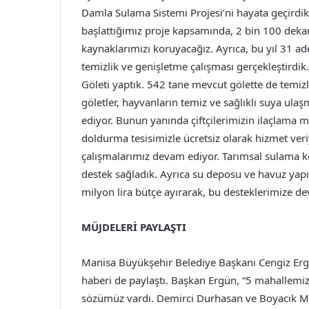
Damla Sulama Sistemi Projesi’ni hayata geçirdik
başlattığımız proje kapsamında, 2 bin 100 deka
kaynaklarımızı koruyacağız. Ayrıca, bu yıl 31 a
temizlik ve genişletme çalışması gerçekleştird
Göleti yaptık. 542 tane mevcut gölette de temizl
göletler, hayvanların temiz ve sağlıklı suya ula
ediyor. Bunun yanında çiftçilerimizin ilaçlama ma
doldurma tesisimizle ücretsiz olarak hizmet veri
çalışmalarımız devam ediyor. Tarımsal sulama k
destek sağladık. Ayrıca su deposu ve havuz yapı
milyon lira bütçe ayırarak, bu desteklerimize de
MÜJDELERİ PAYLAŞTI
Manisa Büyükşehir Belediye Başkanı Cengiz Ergü
haberi de paylaştı. Başkan Ergün, “5 mahallemi
sözümüz vardı. Demirci Durhasan ve Boyacık M