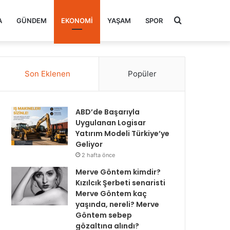
Arama
A
GÜNDEM
EKONOMI
YAŞAM
SPOR
yap
Son Eklenen
Popüler
...
ABD’de Başarıyla
Uygulanan Logisar
Yatırım Modeli Türkiye’ye
Geliyor
2 hafta önce
Merve Göntem kimdir?
Kızılcık Şerbeti senaristi
Merve Göntem kaç
yaşında, nereli? Merve
Göntem sebep
gözaltına alındı?