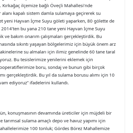
. Kırkağaç ilçemize bağlı Öveçli Mahallesi’nde
r alanı kapalı sistem damla sulamaya geçirerek su
det yeni Hayvan İçme Suyu göleti yaparken, 80 gölette de
ik. 2014’ten bu yana 210 tane yeni Hayvan İçme Suyu
ik ve bakım onarım çalışmaları gerçekleştirdik. Bu
şmasında sıkıntı yaşayan bölgelerimiz için büyük önem arz
kinelerine su almaları için ilimiz genelinde 60 tane taral
yoruz. Bu tesislerimize yenilerini eklemek için
ooperatiflerimize boru, sondaj ve bunun gibi birçok
mı gerçekleştirdik. Bu yıl da sulama borusu alımı için 10
vam ediyoruz” ifadelerini kullandı.
n, konuşmasının devamında üreticiler için müjdeli bir
ze tarımsal sulama amaçlı depo ve havuz yapımı için
ahallelerimize 100 tonluk; Gördes Börez Mahallemize