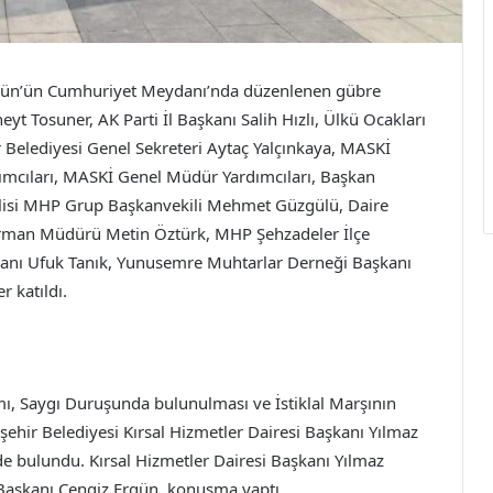
rgün’ün Cumhuriyet Meydanı’nda düzenlenen gübre
 Tosuner, AK Parti İl Başkanı Salih Hızlı, Ülkü Ocakları
 Belediyesi Genel Sekreteri Aytaç Yalçınkaya, MASKİ
ımcıları, MASKİ Genel Müdür Yardımcıları, Başkan
lisi MHP Grup Başkanvekili Mehmet Güzgülü, Daire
 Orman Müdürü Metin Öztürk, MHP Şehzadeler İlçe
anı Ufuk Tanık, Yunusemre Muhtarlar Derneği Başkanı
r katıldı.
mı, Saygı Duruşunda bulunulması ve İstiklal Marşının
hir Belediyesi Kırsal Hizmetler Dairesi Başkanı Yılmaz
de bulundu. Kırsal Hizmetler Dairesi Başkanı Yılmaz
Başkanı Cengiz Ergün, konuşma yaptı.