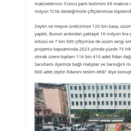
makinelerinin 3’üncü parti teslimini 69 makine il
milyon TL’lik desteğimizle çiftçilerimize toplam
Zeytin ve meyve üreticimize 120 bin kasa, üzüm 
yaptık. Bunun ardından yaklaşık 10 milyon lira g
örtüsü ve 7 bin 500 çiftçimize de üzüm sergi ört
projemiz kapsamında 2023 yılında yüzde 75 hibe
olmak üzere toplam 116 bin 410 adet fidan dağı
Saruhanlı ilçemize bağlı Hatıplar ve Sarısığırlı m
600 adet zeytin fidanını teslim ettik” diye konuş