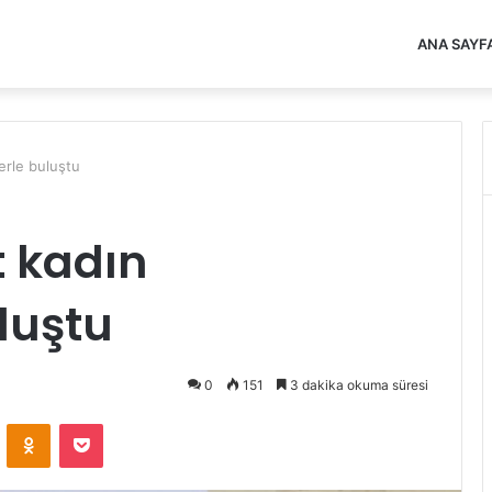
ANA SAYF
erle buluştu
t kadın
luştu
0
151
3 dakika okuma süresi
VKontakte
Odnoklassniki
Pocket