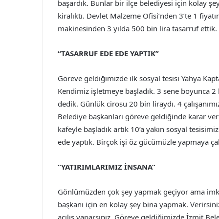
başardık. Bunlar bir ilçe belediyesi için kolay 
kiralıktı. Devlet Malzeme Ofisi’nden 3’te 1 fiyat
makinesinden 3 yılda 500 bin lira tasarruf ettik.
“TASARRUF EDE EDE YAPTIK”
Göreve geldiğimizde ilk sosyal tesisi Yahya Kapta
Kendimiz işletmeye başladık. 3 sene boyunca 2 li
dedik. Günlük cirosu 20 bin liraydı. 4 çalışanımı
Belediye başkanları göreve geldiğinde karar verir
kafeyle başladık artık 10’a yakın sosyal tesisimiz
ede yaptık. Birçok işi öz gücümüzle yapmaya ça
“YATIRIMLARIMIZ İNSANA”
Gönlümüzden çok şey yapmak geçiyor ama imkanla
başkanı için en kolay şey bina yapmak. Verirsiniz
açılış yaparsınız. Göreve geldiğimizde İzmit Bel