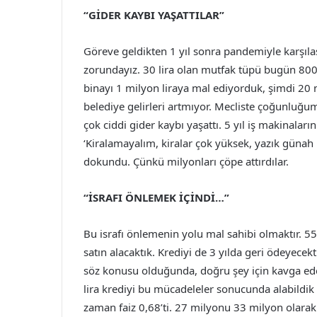
“GİDER KAYBI YAŞATTILAR”
Göreve geldikten 1 yıl sonra pandemiyle karşıla
zorundayız. 30 lira olan mutfak tüpü bugün 800 
binayı 1 milyon liraya mal ediyorduk, şimdi 20 m
belediye gelirleri artmıyor. Mecliste çoğunlu
çok ciddi gider kaybı yaşattı. 5 yıl iş makinalar
‘Kiralamayalım, kiralar çok yüksek, yazık günah
dokundu. Çünkü milyonları çöpe attırdılar.
“İSRAFI ÖNLEMEK İÇİNDİ…”
Bu israfı önlemenin yolu mal sahibi olmaktır. 55 
satın alacaktık. Krediyi de 3 yılda geri ödeyecek
söz konusu olduğunda, doğru şey için kavga ede
lira krediyi bu mücadeleler sonucunda alabildik
zaman faiz 0,68’ti. 27 milyonu 33 milyon olarak