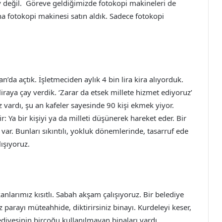
şey değil. Göreve geldiğimizde fotokopi makineleri de
ına fotokopi makinesi satın aldık. Sadece fotokopi
n’da açtık. İşletmeciden aylık 4 bin lira kira alıyorduk.
raya çay verdik. ‘Zarar da etsek millete hizmet ediyoruz’
z vardı, şu an kafeler sayesinde 90 kişi ekmek yiyor.
: Ya bir kişiyi ya da milleti düşünerek hareket eder. Bir
 var. Bunları sıkıntılı, yokluk dönemlerinde, tasarruf ede
lışıyoruz.
rımız kısıtlı. Sabah akşam çalışıyoruz. Bir belediye
 parayı müteahhide, diktirirsiniz binayı. Kurdeleyi keser,
ediyesinin birçoğu kullanılmayan binaları vardı.