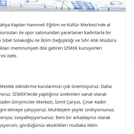
Yahya Kaptan Hanımeli Eğitim ve Kültür Merkezi’nde al
k kursuları ile spor salonundan yararlanan kadınlarla bir
Sibel Solakoğlu ile İklim Değişikliği ve Sıfır Atık Müdürü
kları memnuniyeti dile getiren İZMEK kursiyerleri
ni iletti.
“Meslek edindirme kurslarımızı çok önemsiyoruz. Daha
oruz. İZMEK’lerde yaptığınız üretimleri sanat olarak
ın Girişimciler Merkezi, İzmit Çarşısı, Çınar Kadın
tegre etmeye çalışıyoruz. Muhteşem şeyler üretiyorsunuz.
iyor, sosyalleşiyorsunuz. Beni bir arkadaşınız olarak
pıyorum, gördüğünüz eksiklikleri mutlaka iletin.