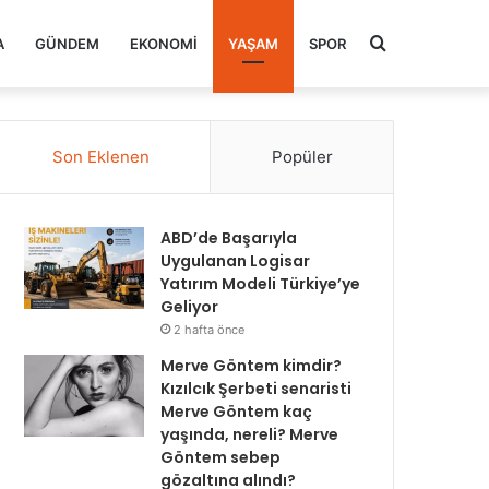
Arama
A
GÜNDEM
EKONOMI
YAŞAM
SPOR
yap
Son Eklenen
Popüler
...
ABD’de Başarıyla
Uygulanan Logisar
Yatırım Modeli Türkiye’ye
Geliyor
2 hafta önce
Merve Göntem kimdir?
Kızılcık Şerbeti senaristi
Merve Göntem kaç
yaşında, nereli? Merve
Göntem sebep
gözaltına alındı?