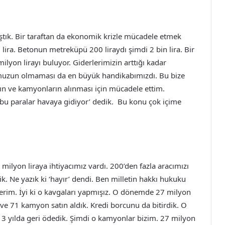
ştık. Bir taraftan da ekonomik krizle mücadele etmek
lira. Betonun metreküpü 200 liraydı şimdi 2 bin lira. Bir
ilyon lirayı buluyor. Giderlerimizin arttığı kadar
ğumuzun olmaması da en büyük handikabımızdı. Bu bize
ının ve kamyonların alınması için mücadele ettim.
 bu paralar havaya gidiyor’ dedik. Bu konu çok içime
milyon liraya ihtiyacımız vardı. 200’den fazla aracımızı
tik. Ne yazık ki ‘hayır’ dendi. Ben milletin hakkı hukuku
rim. İyi ki o kavgaları yapmışız. O dönemde 27 milyon
 ve 71 kamyon satın aldık. Kredi borcunu da bitirdik. O
 3 yılda geri ödedik. Şimdi o kamyonlar bizim. 27 milyon