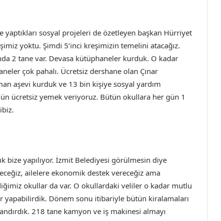
e yaptıkları sosyal projeleri de özetleyen başkan Hürriyet
şimiz yoktu. Şimdi 5’inci kreşimizin temelini atacağız.
anda 2 tane var. Devasa kütüphaneler kurduk. O kadar
neler çok pahalı. Ücretsiz dershane olan Çınar
an aşevi kurduk ve 13 bin kişiye sosyal yardım
ğün ücretsiz yemek veriyoruz. Bütün okullara her gün 1
ibiz.
ık bize yapılıyor. İzmit Belediyesi görülmesin diye
receğiz, ailelere ekonomik destek vereceğiz ama
ğimiz okullar da var. O okullardaki veliler o kadar mutlu
r yapabilirdik. Dönem sonu itibariyle bütün kiralamaları
azandırdık. 218 tane kamyon ve iş makinesi almayı