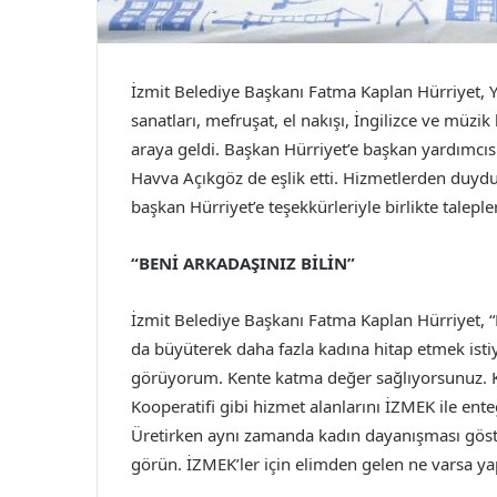
İzmit Belediye Başkanı Fatma Kaplan Hürriyet, 
sanatları, mefruşat, el nakışı, İngilizce ve müzi
araya geldi. Başkan Hürriyet’e başkan yardımcısı 
Havva Açıkgöz de eşlik etti. Hizmetlerden duydu
başkan Hürriyet’e teşekkürleriyle birlikte talepleri
“BENİ ARKADAŞINIZ BİLİN”
İzmit Belediye Başkanı Fatma Kaplan Hürriyet, 
da büyüterek daha fazla kadına hitap etmek istiy
görüyorum. Kente katma değer sağlıyorsunuz. Kad
Kooperatifi gibi hizmet alanlarını İZMEK ile en
Üretirken aynı zamanda kadın dayanışması göster
görün. İZMEK’ler için elimden gelen ne varsa ya