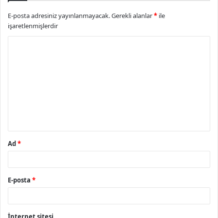
E-posta adresiniz yayınlanmayacak.
Gerekli alanlar
*
ile
işaretlenmişlerdir
Y
o
r
u
m
*
Ad
*
E-posta
*
İnternet sitesi