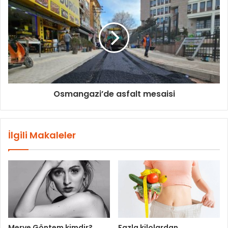
Osmangazi’de asfalt mesaisi
İlgili Makaleler
Merve Göntem kimdir?
Fazla kilolardan