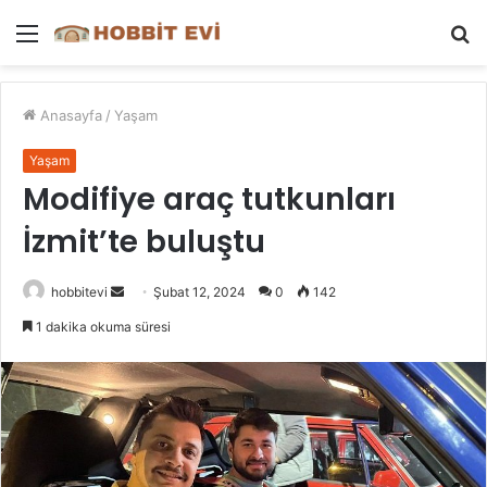
Menü
A
y
...
Anasayfa
/
Yaşam
Yaşam
Modifiye araç tutkunları
İzmit’te buluştu
Bir
hobbitevi
Şubat 12, 2024
0
142
e-
1 dakika okuma süresi
posta
göndermek