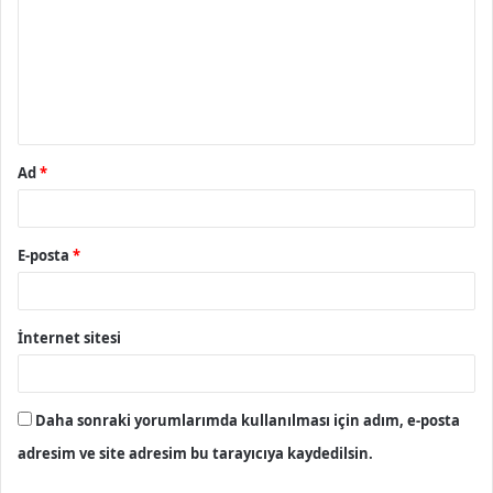
r
u
m
*
Ad
*
E-posta
*
İnternet sitesi
Daha sonraki yorumlarımda kullanılması için adım, e-posta
adresim ve site adresim bu tarayıcıya kaydedilsin.