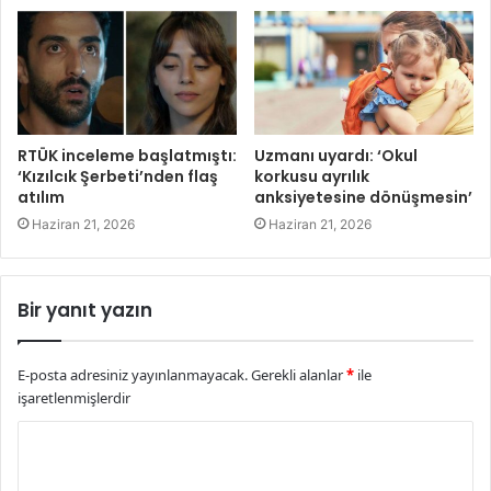
RTÜK inceleme başlatmıştı:
Uzmanı uyardı: ‘Okul
‘Kızılcık Şerbeti’nden flaş
korkusu ayrılık
atılım
anksiyetesine dönüşmesin’
Haziran 21, 2026
Haziran 21, 2026
Bir yanıt yazın
E-posta adresiniz yayınlanmayacak.
Gerekli alanlar
*
ile
işaretlenmişlerdir
Y
o