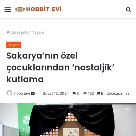
Menü
A
y
...
Anasayfa
/
Yaşam
Yaşam
Sakarya’nın özel
çocuklarından ‘nostaljik’
kutlama
Bir
hobbitevi
Şubat 13, 2024
0
162
Bir dakikadan az
e-
posta
göndermek