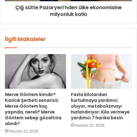
Çiğ sütte Pazaryeri’nden ülke ekonomisine
milyonluk katkı
İlgili Makaleler
Merve Göntem kimdir?
Fazla kilolardan
Kızılcık Şerbeti senaristi
kurtulmaya yardımcı
Merve Göntem kaç
oluyor, metabolizmayı
yaşında, nereli? Merve
hızlandırıyor: Kilo vermeye
Göntem sebep gözaltına
yardımcı 7 harika besin
alındı?
Haziran 22, 2026
Haziran 22, 2026