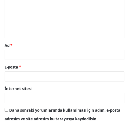
r
u
m
*
Ad
*
E-posta
*
İnternet sitesi
Daha sonraki yorumlarımda kullanılması için adım, e-posta
adresim ve site adresim bu tarayıcıya kaydedilsin.