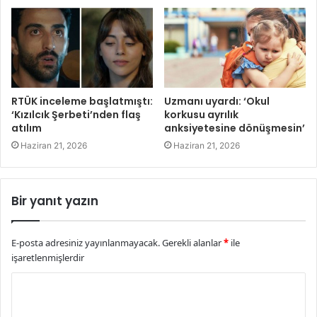
RTÜK inceleme başlatmıştı:
Uzmanı uyardı: ‘Okul
‘Kızılcık Şerbeti’nden flaş
korkusu ayrılık
atılım
anksiyetesine dönüşmesin’
Haziran 21, 2026
Haziran 21, 2026
Bir yanıt yazın
E-posta adresiniz yayınlanmayacak.
Gerekli alanlar
*
ile
işaretlenmişlerdir
Y
o