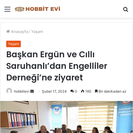
Menü
A
y
...
Anasayfa
/
Yaşam
Yaşam
Başkan Ergün ve Cıllı
Saruhanlı’dan Engelliler
Derneği’ne ziyaret
Bir
hobbitevi
Şubat 17, 2024
0
160
Bir dakikadan az
e-
posta
göndermek