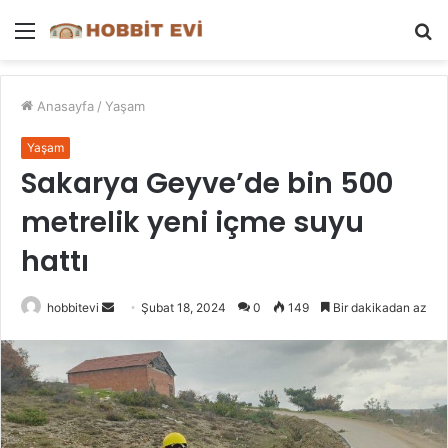
Menü
A
y
...
Anasayfa
/
Yaşam
Yaşam
Sakarya Geyve’de bin 500
metrelik yeni içme suyu
hattı
Bir
hobbitevi
Şubat 18, 2024
0
149
Bir dakikadan az
e-
posta
göndermek