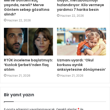
Merve Göntem kaç
oluyor, metabolizmayı
yaşında, nereli? Merve
hızlandırıyor: Kilo vermeye
Göntem sebep gözaltına
yardımcı 7 harika besin
alındı?
Haziran 22, 2026
Haziran 22, 2026
RTÜK inceleme başlatmıştı:
Uzmanı uyardı: ‘Okul
‘Kızılcık Şerbeti’nden flaş
korkusu ayrılık
atılım
anksiyetesine dönüşmesin’
Haziran 21, 2026
Haziran 21, 2026
Bir yanıt yazın
E-posta adresiniz yayınlanmayacak.
Gerekli alanlar
*
ile