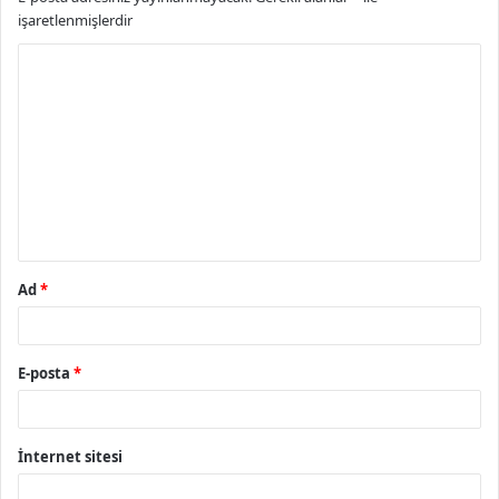
işaretlenmişlerdir
Y
o
r
u
m
*
Ad
*
E-posta
*
İnternet sitesi