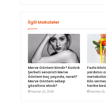
İlgili Makaleler
Merve Göntem kimdir? Kızılcık
Fazla kilo
Şerbeti senaristi Merve
yardımcı o
Göntem kaç yaşında, nereli?
metabolizm
Merve Göntem sebep
Kilo verme
gözaltına alındı?
harika bes
Haziran 22, 2026
Haziran 22,