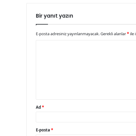
Bir yanıt yazın
E-posta adresiniz yayınlanmayacak.
Gerekli alanlar
*
ile 
Y
o
r
u
m
*
Ad
*
E-posta
*