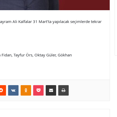
ram Ali Kalfalar 31 Mart’ta yapılacak seçimlerde tekrar
a Fidan, Tayfur Örs, Oktay Güler, Gökhan
erest
Reddit
VKontakte
Odnoklassniki
Pocket
E-Posta ile paylaş
Yazdır