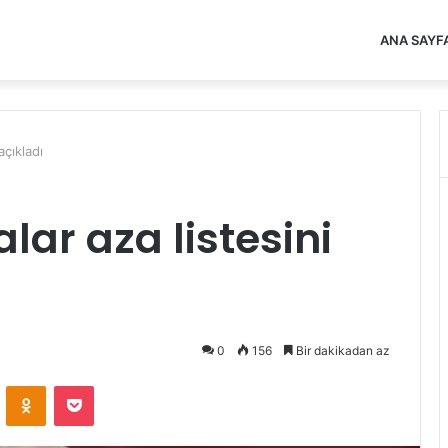
ANA SAYF
açıkladı
lar aza listesini
0
156
Bir dakikadan az
VKontakte
Odnoklassniki
Pocket