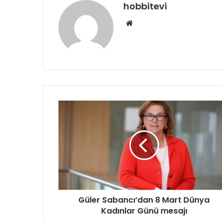
hobbitevi
Web
sitesi
Güler Sabancı’dan 8 Mart Dünya
Kadınlar Günü mesajı