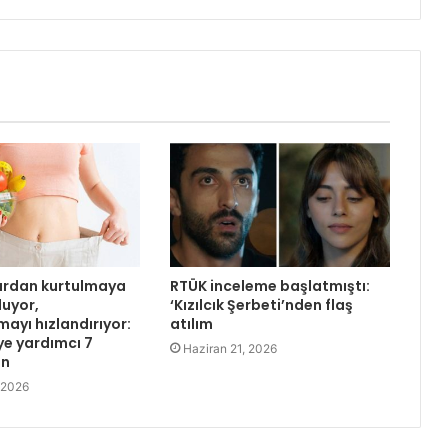
lardan kurtulmaya
RTÜK inceleme başlatmıştı:
luyor,
‘Kızılcık Şerbeti’nden flaş
ayı hızlandırıyor:
atılım
ye yardımcı 7
Haziran 21, 2026
in
 2026