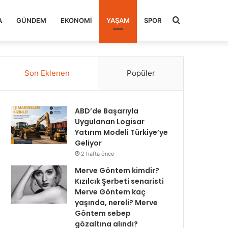
Arama
A
GÜNDEM
EKONOMI
YAŞAM
SPOR
yap
Son Eklenen
Popüler
...
ABD’de Başarıyla
Uygulanan Logisar
Yatırım Modeli Türkiye’ye
Geliyor
2 hafta önce
Merve Göntem kimdir?
Kızılcık Şerbeti senaristi
Merve Göntem kaç
yaşında, nereli? Merve
Göntem sebep
gözaltına alındı?