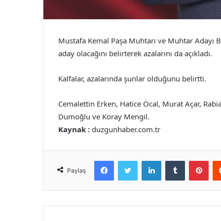
Mustafa Kemal Paşa Muhtarı ve Muhtar Adayı Bay
aday olacağını belirterek azalarını da açıkladı.
Kalfalar, azalarında şunlar olduğunu belirtti.
Cemalettin Erken, Hatice Öcal, Murat Açar, Rabi
Dumoğlu ve Koray Mengil.
Kaynak :
duzgunhaber.com.tr
Facebook
Twitter
LinkedIn
Tumblr
Pint
Paylaş