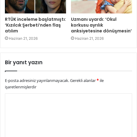
RTÜK inceleme başlatmıştı:
Uzmanı uyardı: ‘Okul
‘Kızılcık Şerbeti’nden flaş
korkusu ayrılık
atılım
anksiyetesine dönüşmesin’
Haziran 21, 2026
Haziran 21, 2026
Bir yanıt yazın
E-posta adresiniz yayınlanmayacak.
Gerekli alanlar
*
ile
işaretlenmişlerdir
Y
o
r
u
m