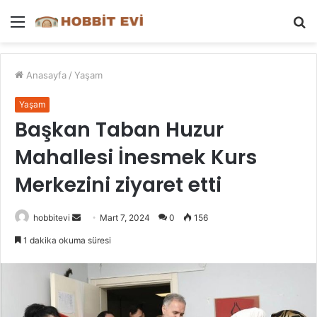
Menü
A
y
...
Anasayfa
/
Yaşam
Yaşam
Başkan Taban Huzur
Mahallesi İnesmek Kurs
Merkezini ziyaret etti
Bir
hobbitevi
Mart 7, 2024
0
156
e-
1 dakika okuma süresi
posta
göndermek