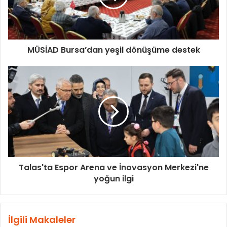
MÜSİAD Bursa’dan yeşil dönüşüme destek
Talas'ta Espor Arena ve İnovasyon Merkezi'ne
yoğun ilgi
İlgili Makaleler