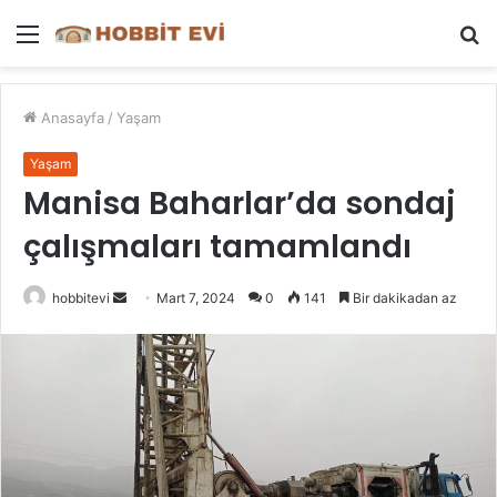
Menü
A
y
...
Anasayfa
/
Yaşam
Yaşam
Manisa Baharlar’da sondaj
çalışmaları tamamlandı
Bir
hobbitevi
Mart 7, 2024
0
141
Bir dakikadan az
e-
posta
göndermek