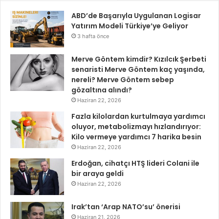
ABD’de Başarıyla Uygulanan Logisar
Yatırım Modeli Türkiye’ye Geliyor
3 hafta önce
Merve Göntem kimdir? Kızılcık Şerbeti
senaristi Merve Göntem kaç yaşında,
nereli? Merve Göntem sebep
gözaltına alındı?
Haziran 22, 2026
Fazla kilolardan kurtulmaya yardımcı
oluyor, metabolizmayı hızlandırıyor:
Kilo vermeye yardımcı 7 harika besin
Haziran 22, 2026
Erdoğan, cihatçı HTŞ lideri Colani ile
bir araya geldi
Haziran 22, 2026
Irak’tan ‘Arap NATO’su’ önerisi
Haziran 21, 2026