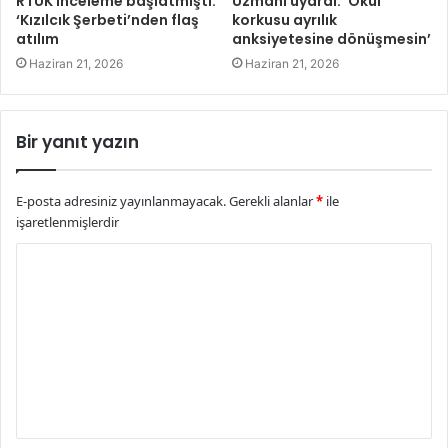
RTÜK inceleme başlatmıştı:
Uzmanı uyardı: ‘Okul
‘Kızılcık Şerbeti’nden flaş
korkusu ayrılık
atılım
anksiyetesine dönüşmesin’
Haziran 21, 2026
Haziran 21, 2026
Bir yanıt yazın
E-posta adresiniz yayınlanmayacak.
Gerekli alanlar
*
ile
işaretlenmişlerdir
Y
o
r
u
m
*