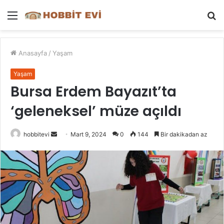
Menü
A
y
...
Anasayfa
/
Yaşam
Yaşam
Bursa Erdem Bayazıt’ta
‘geleneksel’ müze açıldı
Bir
hobbitevi
Mart 9, 2024
0
144
Bir dakikadan az
e-
posta
göndermek