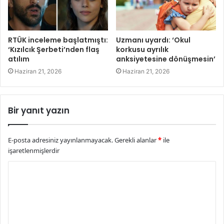
RTÜK inceleme başlatmıştı:
Uzmanı uyardı: ‘Okul
‘Kızılcık Şerbeti’nden flaş
korkusu ayrılık
atılım
anksiyetesine dönüşmesin’
Haziran 21, 2026
Haziran 21, 2026
Bir yanıt yazın
E-posta adresiniz yayınlanmayacak.
Gerekli alanlar
*
ile
işaretlenmişlerdir
Y
o
r
u