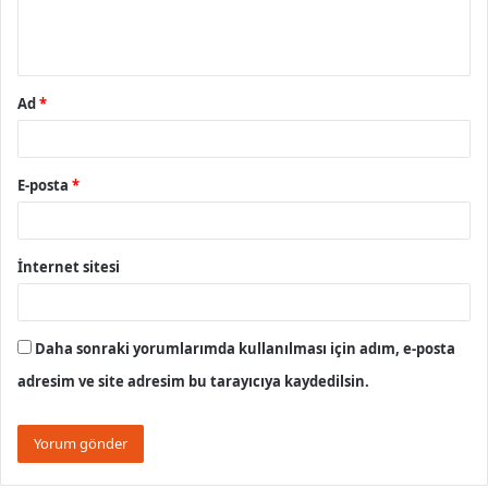
m
*
Ad
*
E-posta
*
İnternet sitesi
Daha sonraki yorumlarımda kullanılması için adım, e-posta
adresim ve site adresim bu tarayıcıya kaydedilsin.