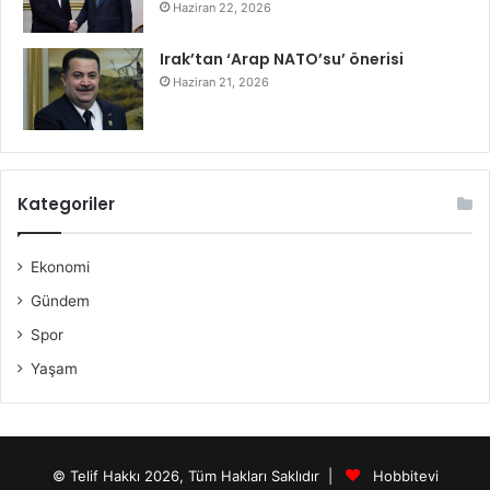
Haziran 22, 2026
Irak’tan ‘Arap NATO’su’ önerisi
Haziran 21, 2026
Kategoriler
Ekonomi
Gündem
Spor
Yaşam
© Telif Hakkı 2026, Tüm Hakları Saklıdır |
Hobbitevi