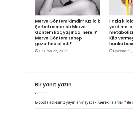
Merve Göntem kimdir? Kızılcık
Fazla kilo
Şerbeti senaristi Merve
yardımcı o
Göntem kaç yaşında, nereli?
metabolizm
Merve Göntem sebep
Kilo verme
gözaltına alındı?
harika bes
Haziran 22, 2026
Haziran 22,
Bir yanıt yazın
E-posta adresiniz yayınlanmayacak.
Gerekli alanlar
*
ile 
Y
o
r