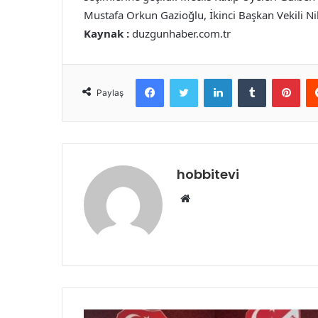
Mustafa Orkun Gazioğlu, İkinci Başkan Vekili Ni
Kaynak :
duzgunhaber.com.tr
Facebook
Twitter
LinkedIn
Tumblr
Pint
Paylaş
hobbitevi
Web
sitesi