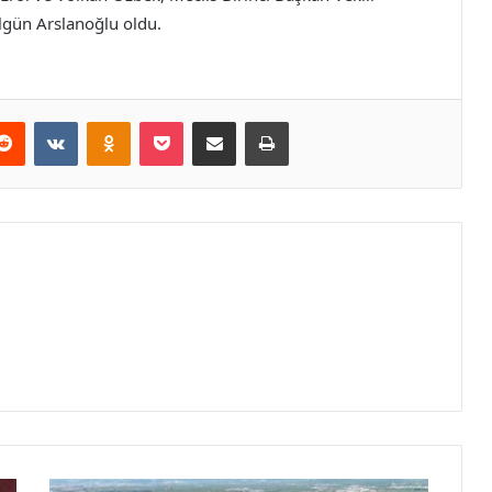
lgün Arslanoğlu oldu.
erest
Reddit
VKontakte
Odnoklassniki
Pocket
E-Posta ile paylaş
Yazdır