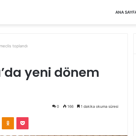
ANA SAYF
eclis toplandı
’da yeni dönem
0
166
1 dakika okuma süresi
VKontakte
Odnoklassniki
Pocket