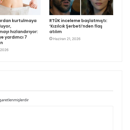
lardan kurtulmaya
RTÜK inceleme başlatmıştı:
luyor,
‘Kızılcık Şerbeti’nden flaş
ayı hızlandırıyor:
atılım
ye yardımcı 7
Haziran 21, 2026
in
 2026
işaretlenmişlerdir