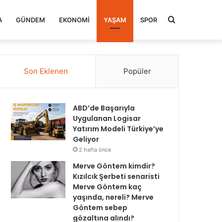
Arama
A
GÜNDEM
EKONOMI
YAŞAM
SPOR
yap
Son Eklenen
Popüler
...
ABD’de Başarıyla
Uygulanan Logisar
Yatırım Modeli Türkiye’ye
Geliyor
2 hafta önce
Merve Göntem kimdir?
Kızılcık Şerbeti senaristi
Merve Göntem kaç
yaşında, nereli? Merve
Göntem sebep
gözaltına alındı?