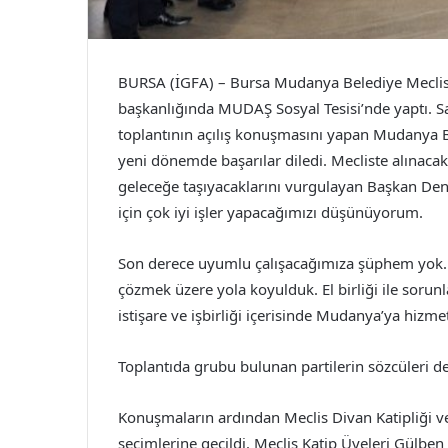
BURSA (İGFA) – Bursa Mudanya Belediye Meclisi,
başkanlığında MUDAŞ Sosyal Tesisi’nde yaptı. Sa
toplantının açılış konuşmasını yapan Mudanya B
yeni dönemde başarılar diledi. Mecliste alınaca
geleceğe taşıyacaklarını vurgulayan Başkan Deni
için çok iyi işler yapacağımızı düşünüyorum.
Son derece uyumlu çalışacağımıza şüphem yok. H
çözmek üzere yola koyulduk. El birliği ile soru
istişare ve işbirliği içerisinde Mudanya’ya hizmet 
Toplantıda grubu bulunan partilerin sözcüleri de 
Konuşmaların ardından Meclis Divan Katipliği ve
seçimlerine geçildi. Meclis Katip Üyeleri Gülben