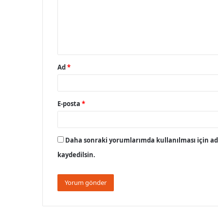
u
m
*
Ad
*
E-posta
*
Daha sonraki yorumlarımda kullanılması için adı
kaydedilsin.