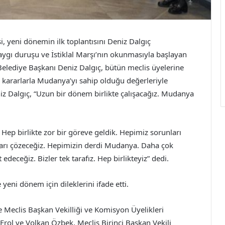
 yeni dönemin ilk toplantısını Deniz Dalgıç
ygı duruşu ve İstiklal Marşı’nın okunmasıyla başlayan
elediye Başkanı Deniz Dalgıç, bütün meclis üyelerine
k kararlarla Mudanya’yı sahip olduğu değerleriyle
z Dalgıç, “Uzun bir dönem birlikte çalışacağız. Mudanya
ep birlikte zor bir göreve geldik. Hepimiz sorunları
nları çözeceğiz. Hepimizin derdi Mudanya. Daha çok
edeceğiz. Bizler tek tarafız. Hep birlikteyiz” dedi.
yeni dönem için dileklerini ifade etti.
 Meclis Başkan Vekilliği ve Komisyon Üyelikleri
 Erol ve Volkan Özbek, Meclis Birinci Başkan Vekili