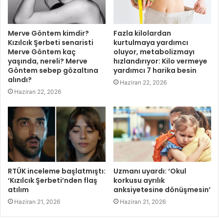
Merve Göntem kimdir?
Fazla kilolardan
Kızılcık Şerbeti senaristi
kurtulmaya yardımcı
Merve Göntem kaç
oluyor, metabolizmayı
yaşında, nereli? Merve
hızlandırıyor: Kilo vermeye
Göntem sebep gözaltına
yardımcı 7 harika besin
alındı?
Haziran 22, 2026
Haziran 22, 2026
RTÜK inceleme başlatmıştı:
Uzmanı uyardı: ‘Okul
‘Kızılcık Şerbeti’nden flaş
korkusu ayrılık
atılım
anksiyetesine dönüşmesin’
Haziran 21, 2026
Haziran 21, 2026