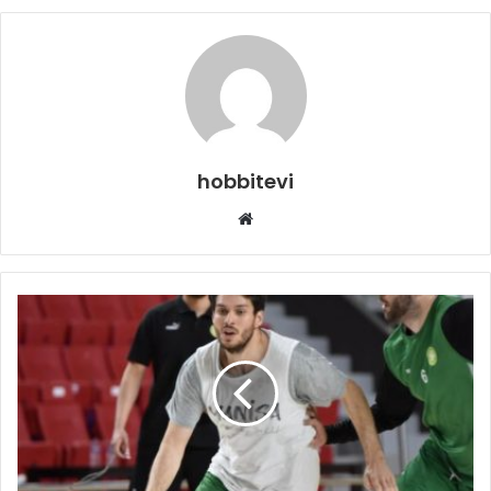
hobbitevi
Web
sitesi