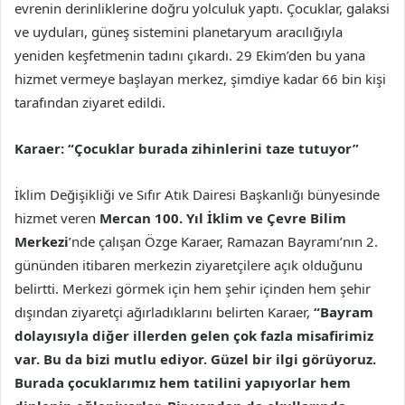
evrenin derinliklerine doğru yolculuk yaptı. Çocuklar, galaksi
ve uyduları, güneş sistemini planetaryum aracılığıyla
yeniden keşfetmenin tadını çıkardı. 29 Ekim’den bu yana
hizmet vermeye başlayan merkez, şimdiye kadar 66 bin kişi
tarafından ziyaret edildi.
Karaer: “Çocuklar burada zihinlerini taze tutuyor”
İklim Değişikliği ve Sıfır Atık Dairesi Başkanlığı bünyesinde
hizmet veren
Mercan 100. Yıl İklim ve Çevre Bilim
Merkezi
’nde çalışan Özge Karaer, Ramazan Bayramı’nın 2.
gününden itibaren merkezin ziyaretçilere açık olduğunu
belirtti. Merkezi görmek için hem şehir içinden hem şehir
dışından ziyaretçi ağırladıklarını belirten Karaer,
“Bayram
dolayısıyla diğer illerden gelen çok fazla misafirimiz
var. Bu da bizi mutlu ediyor. Güzel bir ilgi görüyoruz.
Burada çocuklarımız hem tatilini yapıyorlar hem