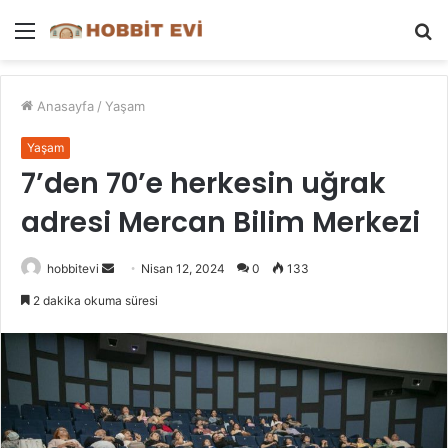
Menü
A
y
...
Anasayfa
/
Yaşam
Yaşam
7’den 70’e herkesin uğrak
adresi Mercan Bilim Merkezi
Bir
hobbitevi
Nisan 12, 2024
0
133
e-
2 dakika okuma süresi
posta
göndermek