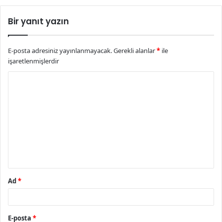
Bir yanıt yazın
E-posta adresiniz yayınlanmayacak.
Gerekli alanlar
*
ile
işaretlenmişlerdir
Y
o
r
u
m
*
Ad
*
E-posta
*