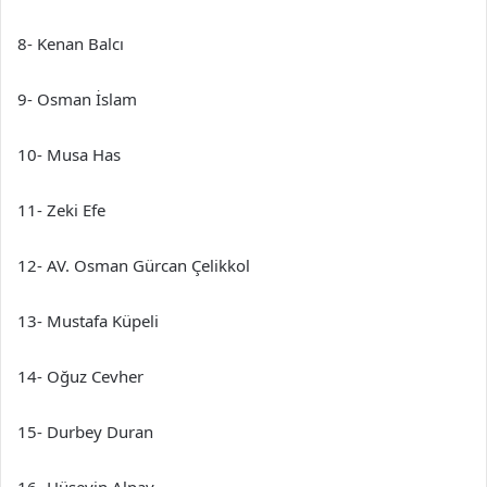
8- Kenan Balcı
9- Osman İslam
10- Musa Has
11- Zeki Efe
12- AV. Osman Gürcan Çelikkol
13- Mustafa Küpeli
14- Oğuz Cevher
15- Durbey Duran
16- Hüseyin Alpay