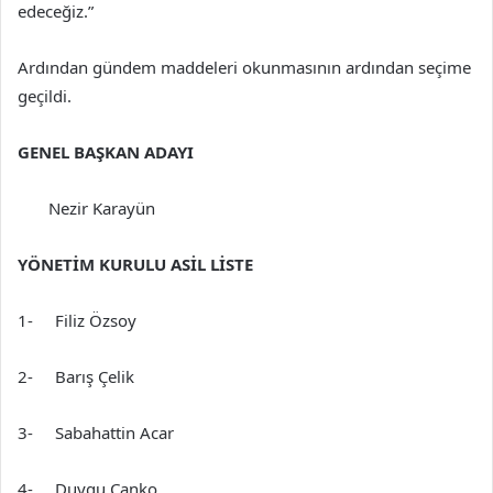
edeceğiz.”
Ardından gündem maddeleri okunmasının ardından seçime
geçildi.
GENEL BAŞKAN ADAYI
Nezir Karayün
YÖNETİM KURULU ASİL LİSTE
1- Filiz Özsoy
2- Barış Çelik
3- Sabahattin Acar
4- Duygu Canko