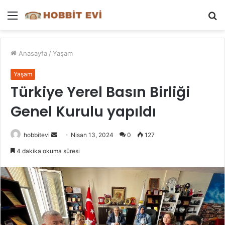
Menü
A
y
...
Anasayfa
/
Yaşam
Yaşam
Türkiye Yerel Basın Birliği
Genel Kurulu yapıldı
Bir
hobbitevi
Nisan 13, 2024
0
127
e-
4 dakika okuma süresi
posta
göndermek