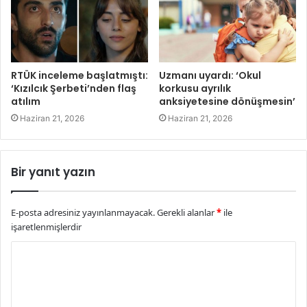
RTÜK inceleme başlatmıştı:
Uzmanı uyardı: ‘Okul
‘Kızılcık Şerbeti’nden flaş
korkusu ayrılık
atılım
anksiyetesine dönüşmesin’
Haziran 21, 2026
Haziran 21, 2026
Bir yanıt yazın
E-posta adresiniz yayınlanmayacak.
Gerekli alanlar
*
ile
işaretlenmişlerdir
Y
o
r