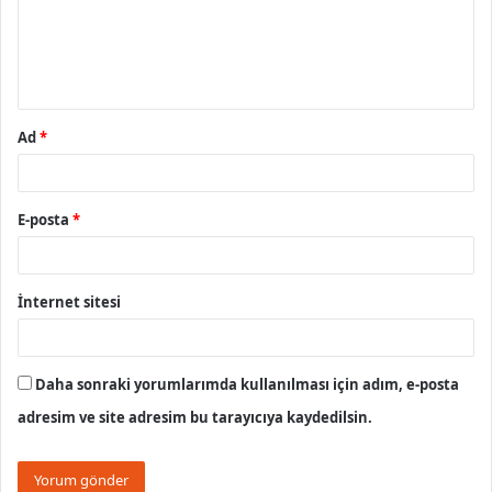
u
m
*
Ad
*
E-posta
*
İnternet sitesi
Daha sonraki yorumlarımda kullanılması için adım, e-posta
adresim ve site adresim bu tarayıcıya kaydedilsin.