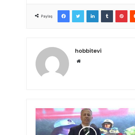
Facebook
Twitter
LinkedIn
Tumblr
Pint
Paylaş
hobbitevi
Web
sitesi