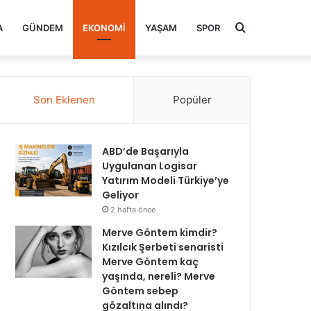
Arama
A
GÜNDEM
EKONOMI
YAŞAM
SPOR
yap
Son Eklenen
Popüler
...
ABD’de Başarıyla
Uygulanan Logisar
Yatırım Modeli Türkiye’ye
Geliyor
2 hafta önce
Merve Göntem kimdir?
Kızılcık Şerbeti senaristi
Merve Göntem kaç
yaşında, nereli? Merve
Göntem sebep
gözaltına alındı?