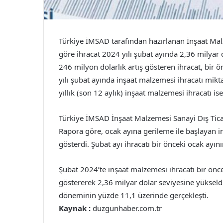
Türkiye İMSAD tarafından hazırlanan İnşaat Malz
göre ihracat 2024 yılı şubat ayında 2,36 milyar 
246 milyon dolarlık artış gösteren ihracat, bir ö
yılı şubat ayında inşaat malzemesi ihracatı mikta
yıllık (son 12 aylık) inşaat malzemesi ihracatı i
Türkiye İMSAD İnşaat Malzemesi Sanayi Dış Ticar
Rapora göre, ocak ayına gerileme ile başlayan i
gösterdi. Şubat ayı ihracatı bir önceki ocak ayın
Şubat 2024’te inşaat malzemesi ihracatı bir önc
göstererek 2,36 milyar dolar seviyesine yükseldi.
döneminin yüzde 11,1 üzerinde gerçekleşti.
Kaynak :
duzgunhaber.com.tr