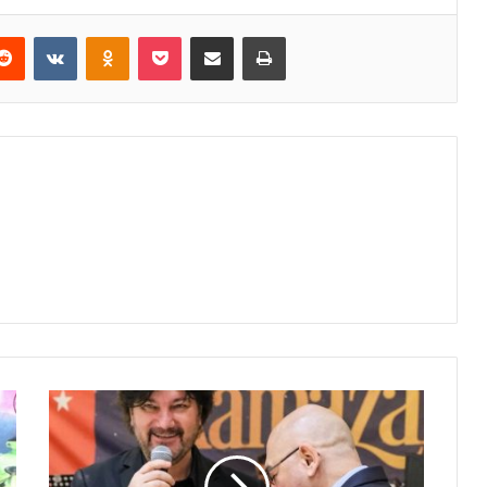
erest
Reddit
VKontakte
Odnoklassniki
Pocket
E-Posta ile paylaş
Yazdır