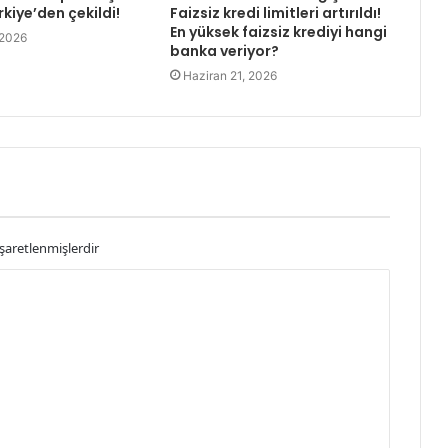
rkiye’den çekildi!
Faizsiz kredi limitleri artırıldı!
En yüksek faizsiz krediyi hangi
 2026
banka veriyor?
Haziran 21, 2026
işaretlenmişlerdir