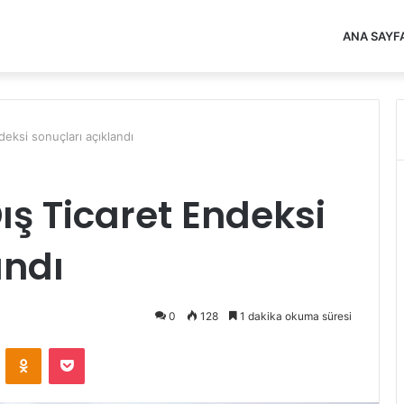
ANA SAYF
eksi sonuçları açıklandı
ış Ticaret Endeksi
andı
0
128
1 dakika okuma süresi
VKontakte
Odnoklassniki
Pocket