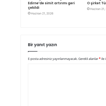
Edirne’de simit artırımı geri
O şirket Tü
çekildi
Haziran 21,
Haziran 21, 2026
Bir yanıt yazın
E-posta adresiniz yayınlanmayacak.
Gerekli alanlar
*
ile 
Y
o
r
u
m
*