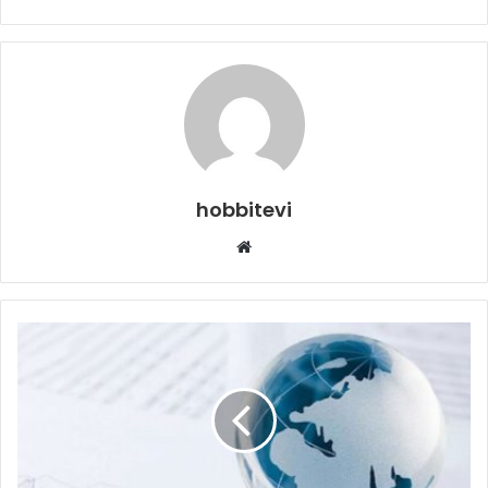
hobbitevi
Web
sitesi