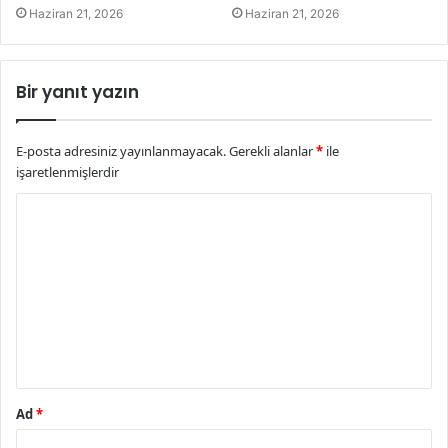
Haziran 21, 2026
Haziran 21, 2026
Bir yanıt yazın
E-posta adresiniz yayınlanmayacak.
Gerekli alanlar
*
ile
işaretlenmişlerdir
Y
o
r
u
m
*
Ad
*