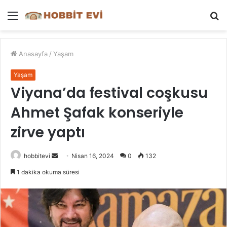
Menü
A
y
...
Anasayfa
/
Yaşam
Yaşam
Viyana’da festival coşkusu
Ahmet Şafak konseriyle
zirve yaptı
Bir
hobbitevi
Nisan 16, 2024
0
132
e-
1 dakika okuma süresi
posta
göndermek