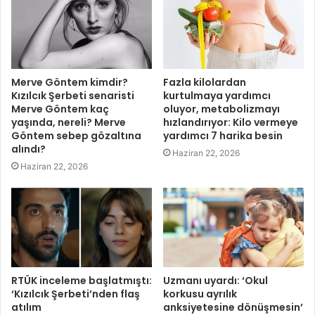
Merve Göntem kimdir?
Fazla kilolardan
Kızılcık Şerbeti senaristi
kurtulmaya yardımcı
Merve Göntem kaç
oluyor, metabolizmayı
yaşında, nereli? Merve
hızlandırıyor: Kilo vermeye
Göntem sebep gözaltına
yardımcı 7 harika besin
alındı?
Haziran 22, 2026
Haziran 22, 2026
RTÜK inceleme başlatmıştı:
Uzmanı uyardı: ‘Okul
‘Kızılcık Şerbeti’nden flaş
korkusu ayrılık
atılım
anksiyetesine dönüşmesin’