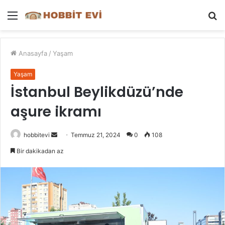
Menü
A
y
...
Anasayfa
/
Yaşam
Yaşam
İstanbul Beylikdüzü’nde
aşure ikramı
Bir
hobbitevi
Temmuz 21, 2024
0
108
e-
Bir dakikadan az
posta
göndermek