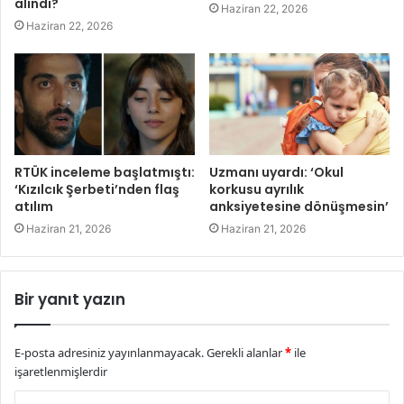
alındı?
Haziran 22, 2026
Haziran 22, 2026
RTÜK inceleme başlatmıştı:
Uzmanı uyardı: ‘Okul
‘Kızılcık Şerbeti’nden flaş
korkusu ayrılık
atılım
anksiyetesine dönüşmesin’
Haziran 21, 2026
Haziran 21, 2026
Bir yanıt yazın
E-posta adresiniz yayınlanmayacak.
Gerekli alanlar
*
ile
işaretlenmişlerdir