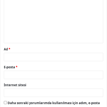
Y
o
r
u
m
*
Ad
*
E-posta
*
İnternet sitesi
Daha sonraki yorumlarımda kullanılması için adım, e-posta