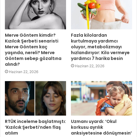
Merve Göntem kimdir?
Fazla kilolardan
Kızılcık Şerbeti senaristi
kurtulmaya yardımcı
Merve Göntem kaç
oluyor, metabolizmayı
yaşında, nereli? Merve
hızlandırıyor: Kilo vermeye
Göntem sebep gözaltına
yardımcı 7 harika besin
alındı?
Haziran 22, 2026
Haziran 22, 2026
RTÜK inceleme başlatmıştı:
Uzmanı uyardı: ‘Okul
‘Kızılcık Şerbeti’nden flaş
korkusu ayrılık
atılım
anksiyetesine dönüşmesin’