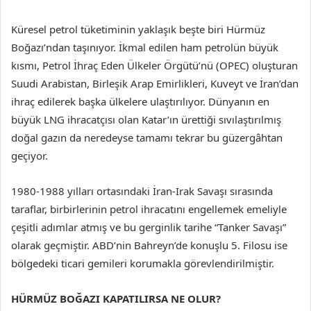
Küresel petrol tüketiminin yaklaşık beşte biri Hürmüz
Boğazı’ndan taşınıyor. İkmal edilen ham petrolün büyük
kısmı, Petrol İhraç Eden Ülkeler Örgütü’nü (OPEC) oluşturan
Suudi Arabistan, Birleşik Arap Emirlikleri, Kuveyt ve İran’dan
ihraç edilerek başka ülkelere ulaştırılıyor. Dünyanın en
büyük LNG ihracatçısı olan Katar’ın ürettiği sıvılaştırılmış
doğal gazın da neredeyse tamamı tekrar bu güzergâhtan
geçiyor.
1980-1988 yılları ortasındaki İran-Irak Savaşı sırasında
taraflar, birbirlerinin petrol ihracatını engellemek emeliyle
çeşitli adımlar atmış ve bu gerginlik tarihe “Tanker Savaşı”
olarak geçmiştir. ABD’nin Bahreyn’de konuşlu 5. Filosu ise
bölgedeki ticari gemileri korumakla görevlendirilmiştir.
HÜRMÜZ BOĞAZI KAPATILIRSA NE OLUR?