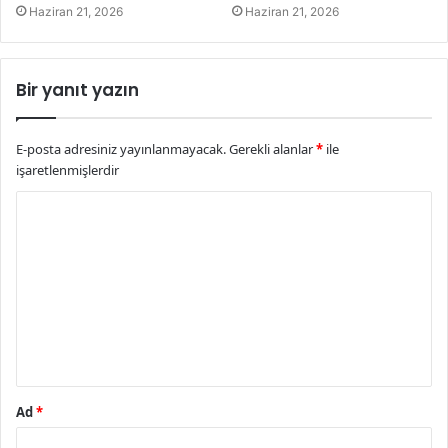
Haziran 21, 2026
Haziran 21, 2026
Bir yanıt yazın
E-posta adresiniz yayınlanmayacak.
Gerekli alanlar
*
ile
işaretlenmişlerdir
Y
o
r
u
m
*
Ad
*