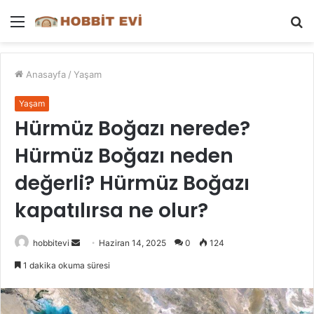
Menü
A
y
...
Anasayfa
/
Yaşam
Yaşam
Hürmüz Boğazı nerede?
Hürmüz Boğazı neden
değerli? Hürmüz Boğazı
kapatılırsa ne olur?
Bir
hobbitevi
Haziran 14, 2025
0
124
e-
1 dakika okuma süresi
posta
göndermek