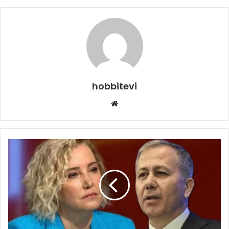
hobbitevi
Web
sitesi