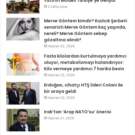
Yatırım Modeli Türkiye’ye Geliyor
2 hafta önce
Merve Göntem kimdir? Kızılcık Şerbeti
senaristi Merve Göntem kaç yaşında,
nereli? Merve Göntem sebep
gözaltına alındı?
Haziran 22, 2026
Fazla kilolardan kurtulmaya yardımcı
oluyor, metabolizmayı hızlandırıyor:
Kilo vermeye yardımcı 7 harika besin
Haziran 22, 2026
Erdoğan, cihatçı HTŞ lideri Colani ile
bir araya geldi
Haziran 22, 2026
Irak’tan ‘Arap NATO’su’ önerisi
Haziran 21, 2026