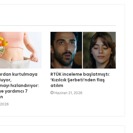
lardan kurtulmaya
RTÜK inceleme başlatmıştı:
luyor,
‘Kızılcık Şerbeti’nden flaş
ayı hızlandırıyor:
atılım
ye yardımcı 7
Haziran 21, 2026
in
 2026