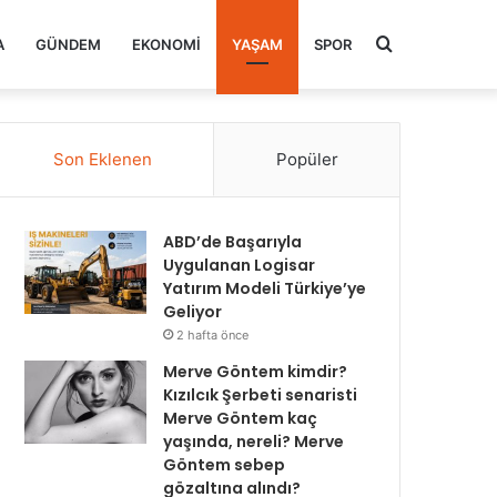
Arama
A
GÜNDEM
EKONOMI
YAŞAM
SPOR
yap
Son Eklenen
Popüler
...
ABD’de Başarıyla
Uygulanan Logisar
Yatırım Modeli Türkiye’ye
Geliyor
2 hafta önce
Merve Göntem kimdir?
Kızılcık Şerbeti senaristi
Merve Göntem kaç
yaşında, nereli? Merve
Göntem sebep
gözaltına alındı?