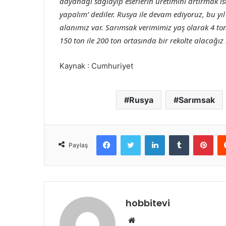
dayanağı sağlayıp eserlerin üretimini artırmak is
yapalım’ dediler. Rusya ile devam ediyoruz, bu yı
alanımız var. Sarımsak verimimiz yaş olarak 4 to
150 ton ile 200 ton ortasında bir rekolte alacağız 
Kaynak : Cumhuriyet
Rusya
Sarımsak
Facebook
Twitter
LinkedIn
Tumblr
Pint
Paylaş
hobbitevi
Web