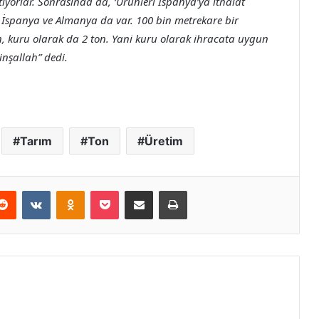
tiyorlar. Sonrasında da, ‘Ürünleri İspanya’ya ithalat
l İspanya ve Almanya da var. 100 bin metrekare bir
n, kuru olarak da 2 ton. Yani kuru olarak ihracata uygun
inşallah” dedi.
Tarım
Ton
Üretim
erest
Reddit
VKontakte
Odnoklassniki
Pocket
E-Posta ile paylaş
Yazdır