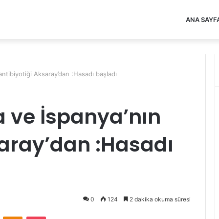
ANA SAYF
ntibiyotiği Aksaray’dan :Hasadı başladı
 ve İspanya’nın
saray’dan :Hasadı
0
124
2 dakika okuma süresi
VKontakte
Odnoklassniki
Pocket