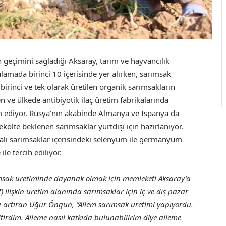
geçimini sağladığı Aksaray, tarım ve hayvancılık
lamada birinci 10 içerisinde yer alırken, sarımsak
birinci ve tek olarak üretilen organik sarımsakların
n ve ülkede antibiyotik ilaç üretim fabrikalarında
am ediyor. Rusya’nın akabinde Almanya ve İspanya da
kolte beklenen sarımsaklar yurtdışı için hazırlanıyor.
kalı sarımsaklar içerisindeki selenyum ile germanyum
le tercih ediliyor.
arımsak üretiminde dayanak olmak için memleketi Aksaray’a
ilişkin üretim alanında sarımsaklar için iç ve dış pazar
la artıran Uğur Öngün, “Ailem sarımsak üretimi yapıyordu.
 bitirdim. Aileme nasıl katkıda bulunabilirim diye aileme