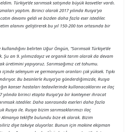
ldim. Türkiye’de sarımsak satışında büyük kasvetler vardı.
ışmaları yaptım. Birinci olarak 2017 yılında Rusya’ya
catın devamı geldi ve bizden daha fazla eser istediler.
m alanını geliştirerek bu yıl 150-200 ton ortasında bir
e kullandığını belirten Uğur Öngün, “Sarımsak Türkiye’de
ık. Şu an 9. yılımızdayız ve organik tarım olarak da devam
msak üretimini yapıyoruz. Sarımsağımız cet tohumu.
in içinde selenyum ve germanyum oranları çok yüksek. Tıpkı
rındırıyor. Bu besinlerle Rusya’ya gönderdiğimizde, Rusya
ın kanser hastaları tedavilerinde kullanacaklarını ve ilaç
17 yılında birinci etapta Rusya’ya bir konteyner ihracat
rımsak istediler. Daha sonrasında eserleri daha fazla
k Rusya ile. Rusya bizim sarımsaklarımızı ilaç
 Almanya teklifte bulundu bize ek olarak. Bizim
iliriz diye takviye oluyorlar. Bunun için makine ekipman