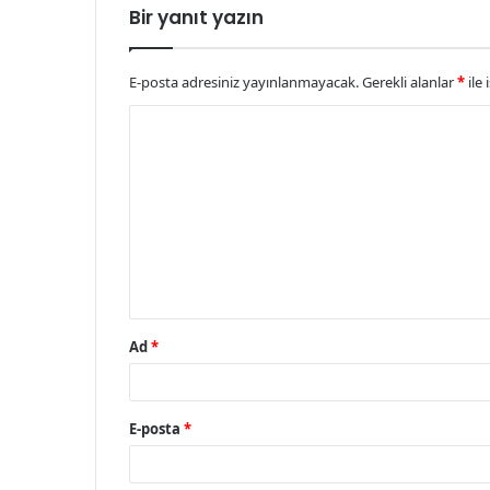
Bir yanıt yazın
E-posta adresiniz yayınlanmayacak.
Gerekli alanlar
*
ile 
Y
o
r
u
m
*
Ad
*
E-posta
*