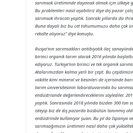
sarımsak üretiminde dayanak olmak için ülkeye ge
Bu problemleri nasıl aşabiliriz diye dış pazar çal
sarımsak ihracatı yaptık. Sonraki yıllarda da ihra
Buna dayalı biz bu cet tohumumuzu daha çok üreti
rekolte alıyoruz” diye konuştu.
Rusya’nın sarımsakları antibiyotik ilaç sanayiind
birinci organik tarım olarak 2016 yılında başlatt
ediyoruz. Türkiye’nin birinci ve tek organik sarı
Atalarımızdan kalma yerli bir çeşit. Bu çeşidimiz
vakitte kimi mineral ve besinleri de içerisinde ba
tarım üniversitesinin laboratuvarında bu sarımsağ
endüstrisinde değerlendireceklerini söylediler. 20
yaptık. Sonrasında 2018 yılında bizden 300 ton sa
isteyip biz de dış pazarda büsbütün tanınmış oldu
endüstrinde kullanıyor şuan. Bu yıl da İspanya ve
sarımsağımızın üretimini nasıl daha çok yükselteb