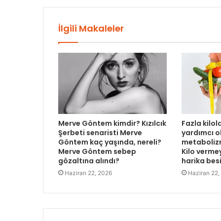
İlgili Makaleler
Merve Göntem kimdir? Kızılcık
Fazla kilo
Şerbeti senaristi Merve
yardımcı o
Göntem kaç yaşında, nereli?
metabolizm
Merve Göntem sebep
Kilo verme
gözaltına alındı?
harika bes
Haziran 22, 2026
Haziran 22,