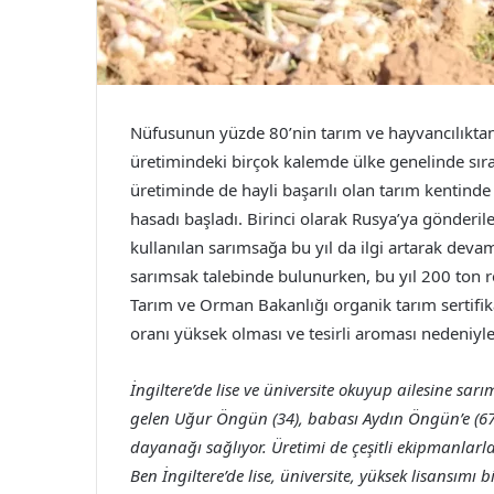
Nüfusunun yüzde 80’nin tarım ve hayvancılıktan 
üretimindeki birçok kalemde ülke genelinde sıra
üretiminde de hayli başarılı olan tarım kentinde 
hasadı başladı. Birinci olarak Rusya’ya gönderile
kullanılan sarımsağa bu yıl da ilgi artarak dev
sarımsak talebinde bulunurken, bu yıl 200 ton re
Tarım ve Orman Bakanlığı organik tarım sertifi
oranı yüksek olması ve tesirli aroması nedeniyle i
İngiltere’de lise ve üniversite okuyup ailesine s
gelen Uğur Öngün (34), babası Aydın Öngün’e (67) 
dayanağı sağlıyor. Üretimi de çeşitli ekipmanlar
Ben İngiltere’de lise, üniversite, yüksek lisansımı