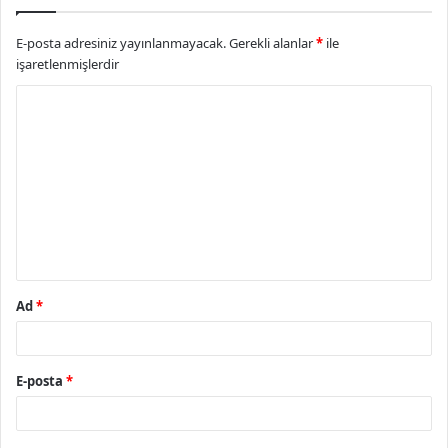
E-posta adresiniz yayınlanmayacak.
Gerekli alanlar
*
ile
işaretlenmişlerdir
Y
o
r
u
m
*
Ad
*
E-posta
*