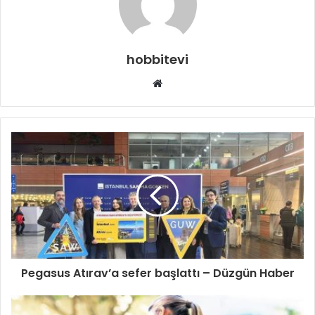
hobbitevi
Web
sitesi
Pegasus Atırav’a sefer başlattı – Düzgün Haber