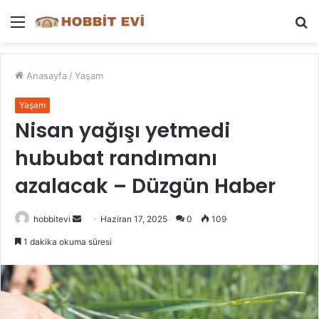
Menü
A
y
...
Anasayfa
/
Yaşam
Yaşam
Nisan yağışı yetmedi
hububat randımanı
azalacak – Düzgün Haber
Bir
hobbitevi
Haziran 17, 2025
0
109
e-
1 dakika okuma süresi
posta
göndermek