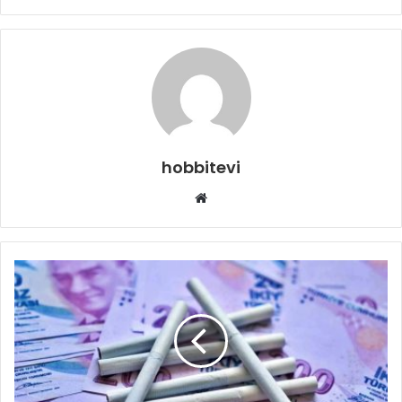
hobbitevi
Web
sitesi