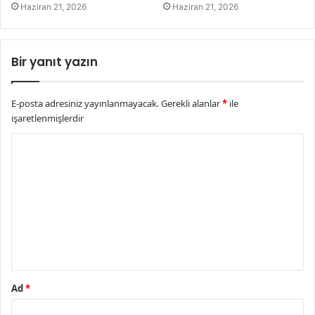
Haziran 21, 2026
Haziran 21, 2026
Bir yanıt yazın
E-posta adresiniz yayınlanmayacak.
Gerekli alanlar
*
ile
işaretlenmişlerdir
Y
o
r
u
m
*
Ad
*