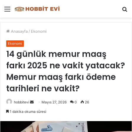
Menü
A
y
...
Anasayfa
/
Ekonomi
Ekonomi
14 günlük memur maaş
farkı 2025 ne vakit yatacak?
Memur maaş farkı ödeme
tarihleri ne vakit?
Bir
hobbitevi
Mayıs 27, 2026
0
26
e-
1 dakika okuma süresi
posta
göndermek