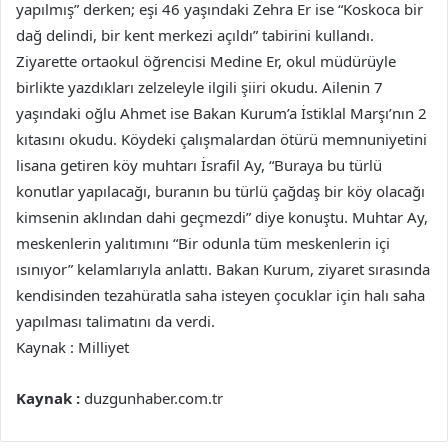
yapılmış” derken; eşi 46 yaşındaki Zehra Er ise “Koskoca bir
dağ delindi, bir kent merkezi açıldı” tabirini kullandı.
Ziyarette ortaokul öğrencisi Medine Er, okul müdürüyle
birlikte yazdıkları zelzeleyle ilgili şiiri okudu. Ailenin 7
yaşındaki oğlu Ahmet ise Bakan Kurum’a İstiklal Marşı’nın 2
kıtasını okudu. Köydeki çalışmalardan ötürü memnuniyetini
lisana getiren köy muhtarı İsrafil Ay, “Buraya bu türlü
konutlar yapılacağı, buranın bu türlü çağdaş bir köy olacağı
kimsenin aklından dahi geçmezdi” diye konuştu. Muhtar Ay,
meskenlerin yalıtımını “Bir odunla tüm meskenlerin içi
ısınıyor” kelamlarıyla anlattı. Bakan Kurum, ziyaret sırasında
kendisinden tezahüratla saha isteyen çocuklar için halı saha
yapılması talimatını da verdi.
Kaynak : Milliyet
Kaynak :
duzgunhaber.com.tr