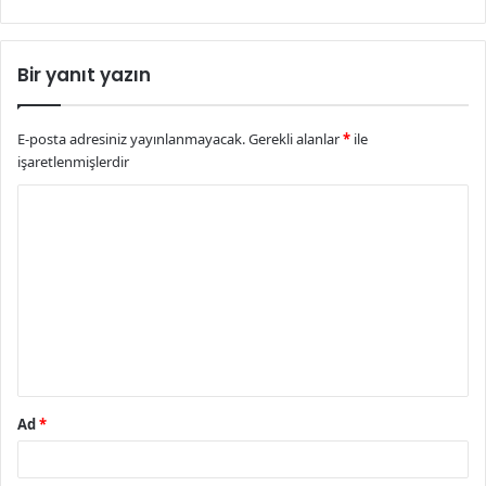
Bir yanıt yazın
E-posta adresiniz yayınlanmayacak.
Gerekli alanlar
*
ile
işaretlenmişlerdir
Y
o
r
u
m
*
Ad
*