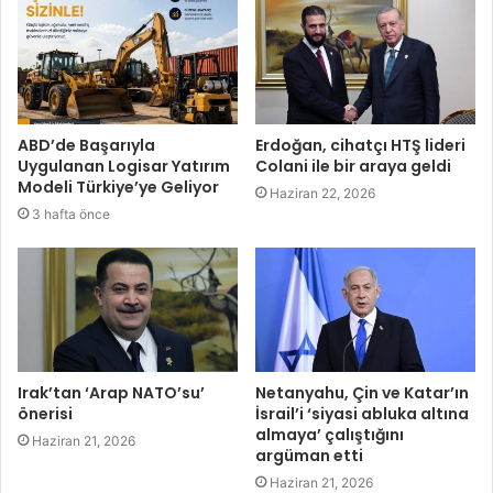
ABD’de Başarıyla
Erdoğan, cihatçı HTŞ lideri
Uygulanan Logisar Yatırım
Colani ile bir araya geldi
Modeli Türkiye’ye Geliyor
Haziran 22, 2026
3 hafta önce
Irak’tan ‘Arap NATO’su’
Netanyahu, Çin ve Katar’ın
önerisi
İsrail’i ‘siyasi abluka altına
almaya’ çalıştığını
Haziran 21, 2026
argüman etti
Haziran 21, 2026