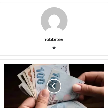
hobbitevi
Web
sitesi