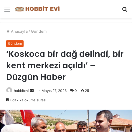
Menü
A
y
...
Anasayfa
/
Gündem
Gündem
‘Koskoca bir dağ delindi, bir
kent merkezi açıldı’ –
Düzgün Haber
Bir
hobbitevi
Mayıs 27, 2026
0
25
e-
1 dakika okuma süresi
posta
göndermek