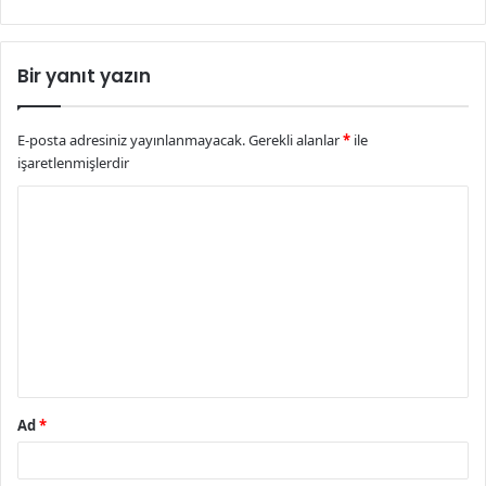
Bir yanıt yazın
E-posta adresiniz yayınlanmayacak.
Gerekli alanlar
*
ile
işaretlenmişlerdir
Y
o
r
u
m
*
Ad
*