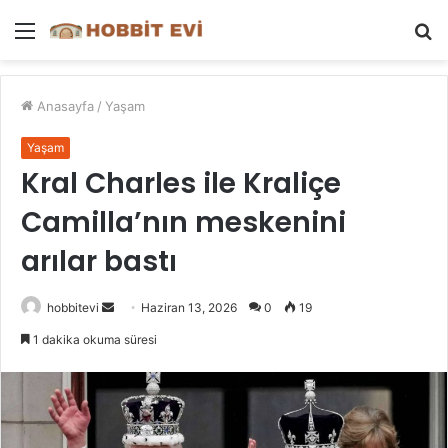
Menü
A
y
...
Anasayfa
/
Yaşam
Yaşam
Kral Charles ile Kraliçe
Camilla’nın meskenini
arılar bastı
Bir
hobbitevi
Haziran 13, 2026
0
19
e-
1 dakika okuma süresi
posta
göndermek