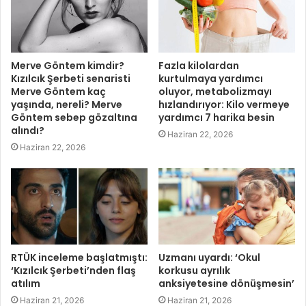
Merve Göntem kimdir?
Fazla kilolardan
Kızılcık Şerbeti senaristi
kurtulmaya yardımcı
Merve Göntem kaç
oluyor, metabolizmayı
yaşında, nereli? Merve
hızlandırıyor: Kilo vermeye
Göntem sebep gözaltına
yardımcı 7 harika besin
alındı?
Haziran 22, 2026
Haziran 22, 2026
RTÜK inceleme başlatmıştı:
Uzmanı uyardı: ‘Okul
‘Kızılcık Şerbeti’nden flaş
korkusu ayrılık
atılım
anksiyetesine dönüşmesin’
Haziran 21, 2026
Haziran 21, 2026