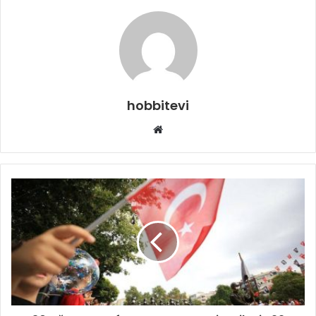
hobbitevi
Web
sitesi