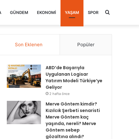
Arama
A
GÜNDEM
EKONOMI
YAŞAM
SPOR
yap
Son Eklenen
Popüler
...
ABD’de Başarıyla
Uygulanan Logisar
Yatırım Modeli Türkiye’ye
Geliyor
2 hafta önce
Merve Göntem kimdir?
Kızılcık Şerbeti senaristi
Merve Göntem kaç
yaşında, nereli? Merve
Göntem sebep
gözaltına alındı?