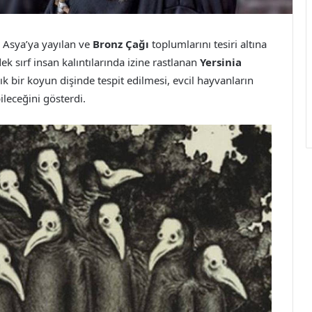
 Asya’ya yayılan ve
Bronz Çağı
toplumlarını tesiri altına
k sırf insan kalıntılarında izine rastlanan
Yersinia
lık bir koyun dişinde tespit edilmesi, evcil hayvanların
ileceğini gösterdi.