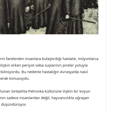
erin farelerden insanlara bulaştırdığı hastalık, milyonlarca
ilişkin erken periyot veba suşlarının pireler yoluyla
iliniyordu. Bu nedenle hastalığın Avrasya’da nasıl
 merak konusuydu.
lunan Sintashta-Petrovka kültürüne ilişkin bir koyun
anın sadece insanlardan değil, hayvancılıkla uğraşan
nı düşündürüyor.