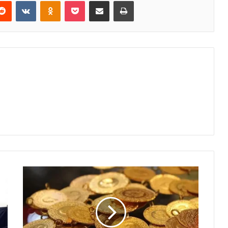
erest
Reddit
VKontakte
Odnoklassniki
Pocket
E-Posta ile paylaş
Yazdır