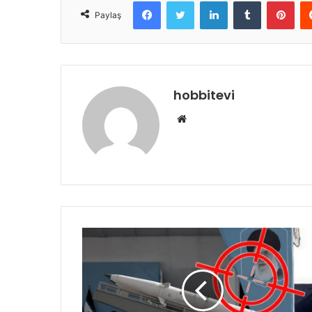
Facebook
Twitter
LinkedIn
Tumblr
Pint
Paylaş
hobbitevi
Web
sitesi