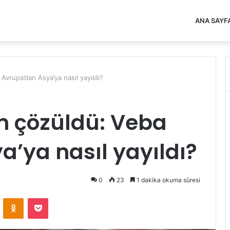
ANA SAYF
 Avrupa’dan Asya’ya nasıl yayıldı?
em çözüldü: Veba
’ya nasıl yayıldı?
0
23
1 dakika okuma süresi
VKontakte
Odnoklassniki
Pocket