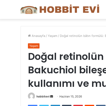
Anasayfa
/
Yaşam
/
Doğal retinolün bâtın formülü: B
Yaşam
Doğal retinolün
Bakuchiol bileş
kullanımı ve mu
Bir
hobbitevi
Haziran 15, 2026
e-
Facebook
Twitter
LinkedIn
Tumblr
Pinterest
Reddit