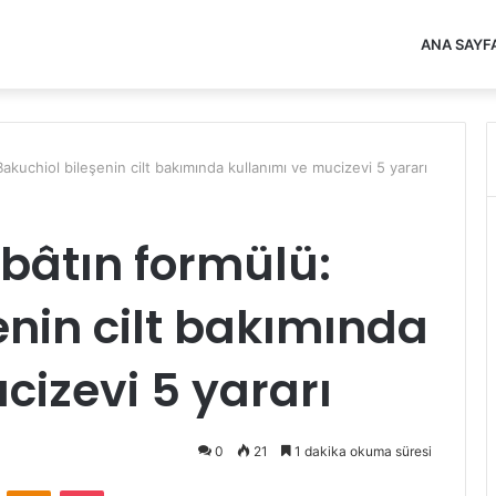
ANA SAYF
akuchiol bileşenin cilt bakımında kullanımı ve mucizevi 5 yararı
 bâtın formülü:
enin cilt bakımında
cizevi 5 yararı
0
21
1 dakika okuma süresi
VKontakte
Odnoklassniki
Pocket