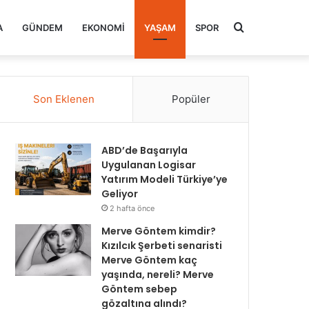
Arama
A
GÜNDEM
EKONOMI
YAŞAM
SPOR
yap
Son Eklenen
Popüler
...
ABD’de Başarıyla
Uygulanan Logisar
Yatırım Modeli Türkiye’ye
Geliyor
2 hafta önce
Merve Göntem kimdir?
Kızılcık Şerbeti senaristi
Merve Göntem kaç
yaşında, nereli? Merve
Göntem sebep
gözaltına alındı?