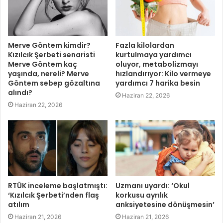
Merve Göntem kimdir?
Fazla kilolardan
Kızılcık Şerbeti senaristi
kurtulmaya yardımcı
Merve Göntem kaç
oluyor, metabolizmayı
yaşında, nereli? Merve
hızlandırıyor: Kilo vermeye
Göntem sebep gözaltına
yardımcı 7 harika besin
alındı?
Haziran 22, 2026
Haziran 22, 2026
RTÜK inceleme başlatmıştı:
Uzmanı uyardı: ‘Okul
‘Kızılcık Şerbeti’nden flaş
korkusu ayrılık
atılım
anksiyetesine dönüşmesin’
Haziran 21, 2026
Haziran 21, 2026