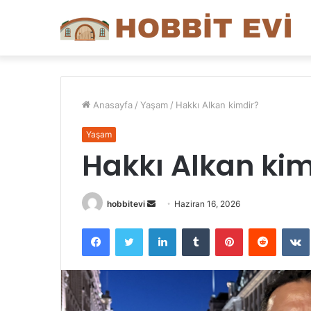
Anasayfa
/
Yaşam
/
Hakkı Alkan kimdir?
Yaşam
Hakkı Alkan kim
Bir
hobbitevi
Haziran 16, 2026
e-
Facebook
Twitter
LinkedIn
Tumblr
Pinterest
Reddit
posta
göndermek