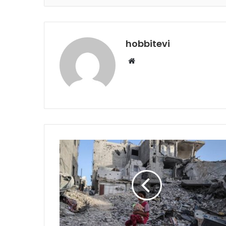
hobbitevi
Web
sitesi