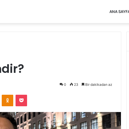
ANA SAYF
dir?
0
23
Bir dakikadan az
VKontakte
Odnoklassniki
Pocket