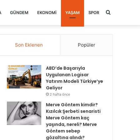
Arama
A
GÜNDEM
EKONOMI
YAŞAM
SPOR
yap
Son Eklenen
Popüler
...
ABD’de Başarıyla
Uygulanan Logisar
Yatırım Modeli Türkiye’ye
Geliyor
2 hafta önce
Merve Göntem kimdir?
Kızılcık Şerbeti senaristi
Merve Göntem kaç
yaşında, nereli? Merve
Göntem sebep
gözaltına alındı?