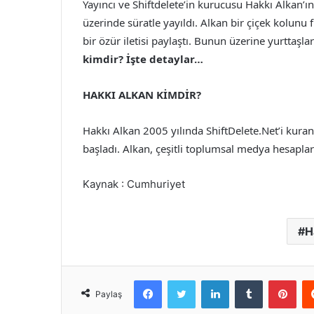
Yayıncı ve Shiftdelete’in kurucusu Hakkı Alkan’ın
üzerinde süratle yayıldı. Alkan bir çiçek kolunu
bir özür iletisi paylaştı. Bunun üzerine yurttaşla
kimdir? İşte detaylar…
HAKKI ALKAN KİMDİR?
Hakkı Alkan 2005 yılında ShiftDelete.Net’i kuran
başladı. Alkan, çeşitli toplumsal medya hesapları
Kaynak : Cumhuriyet
H
Facebook
Twitter
LinkedIn
Tumblr
Pint
Paylaş