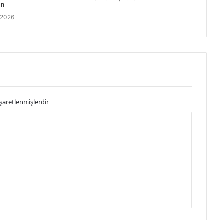
in
 2026
işaretlenmişlerdir