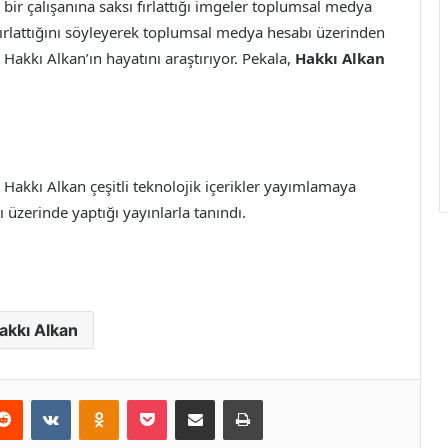
 bir çalışanına saksı fırlattığı imgeler toplumsal medya
 fırlattığını söyleyerek toplumsal medya hesabı üzerinden
r Hakkı Alkan’ın hayatını araştırıyor. Pekala,
Hakkı Alkan
 Hakkı Alkan çeşitli teknolojik içerikler yayımlamaya
 üzerinde yaptığı yayınlarla tanındı.
akkı Alkan
erest
Reddit
VKontakte
Odnoklassniki
Pocket
E-Posta ile paylaş
Yazdır