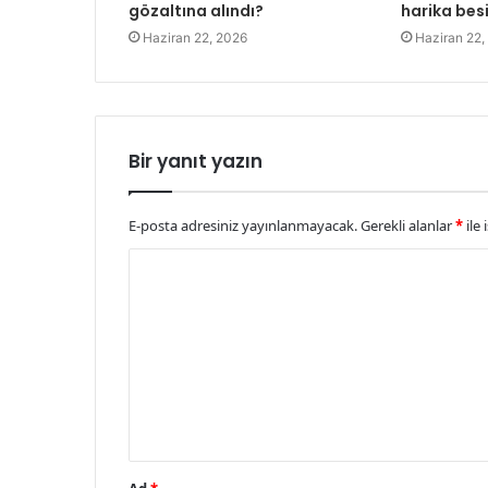
gözaltına alındı?
harika bes
Haziran 22, 2026
Haziran 22,
Bir yanıt yazın
E-posta adresiniz yayınlanmayacak.
Gerekli alanlar
*
ile 
Y
o
r
u
m
*