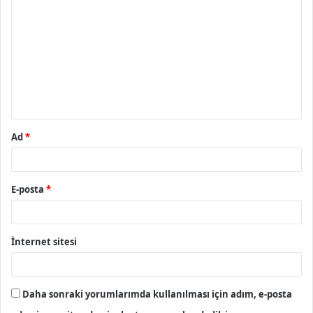
o
r
u
m
*
Ad
*
E-posta
*
İnternet sitesi
Daha sonraki yorumlarımda kullanılması için adım, e-posta