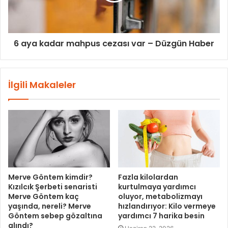
6 aya kadar mahpus cezası var – Düzgün Haber
İlgili Makaleler
Merve Göntem kimdir?
Fazla kilolardan
Kızılcık Şerbeti senaristi
kurtulmaya yardımcı
Merve Göntem kaç
oluyor, metabolizmayı
yaşında, nereli? Merve
hızlandırıyor: Kilo vermeye
Göntem sebep gözaltına
yardımcı 7 harika besin
alındı?