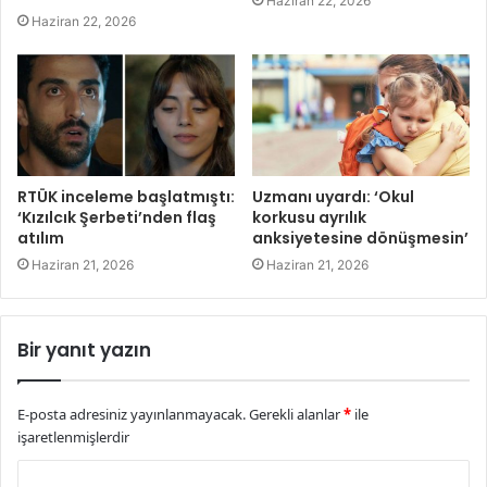
Haziran 22, 2026
Haziran 22, 2026
RTÜK inceleme başlatmıştı:
Uzmanı uyardı: ‘Okul
‘Kızılcık Şerbeti’nden flaş
korkusu ayrılık
atılım
anksiyetesine dönüşmesin’
Haziran 21, 2026
Haziran 21, 2026
Bir yanıt yazın
E-posta adresiniz yayınlanmayacak.
Gerekli alanlar
*
ile
işaretlenmişlerdir
Y