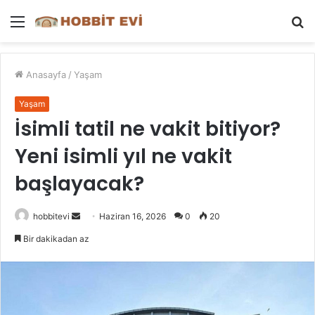
Menü
A
y
...
Anasayfa
/
Yaşam
Yaşam
İsimli tatil ne vakit bitiyor?
Yeni isimli yıl ne vakit
başlayacak?
Bir
hobbitevi
Haziran 16, 2026
0
20
e-
Bir dakikadan az
posta
göndermek