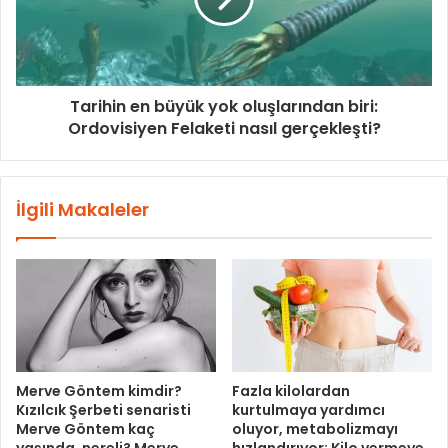
Tarihin en büyük yok oluşlarından biri:
Ordovisiyen Felaketi nasıl gerçekleşti?
İlgili Makaleler
Merve Göntem kimdir?
Fazla kilolardan
Kızılcık Şerbeti senaristi
kurtulmaya yardımcı
Merve Göntem kaç
oluyor, metabolizmayı
yaşında, nereli? Merve
hızlandırıyor: Kilo vermeye