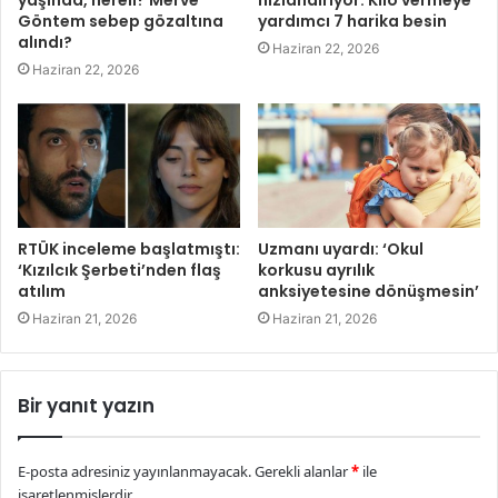
Göntem sebep gözaltına
yardımcı 7 harika besin
alındı?
Haziran 22, 2026
Haziran 22, 2026
RTÜK inceleme başlatmıştı:
Uzmanı uyardı: ‘Okul
‘Kızılcık Şerbeti’nden flaş
korkusu ayrılık
atılım
anksiyetesine dönüşmesin’
Haziran 21, 2026
Haziran 21, 2026
Bir yanıt yazın
E-posta adresiniz yayınlanmayacak.
Gerekli alanlar
*
ile
işaretlenmişlerdir