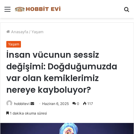
Menü
A
y
...
Anasayfa
/
Yaşam
Yaşam
İnsan vücunun sessiz
değişimi: Doğduğumuzda
var olan kemiklerimiz
nereye kayboluyor?
Bir
hobbitevi
Haziran 6, 2025
0
117
e-
1 dakika okuma süresi
posta
göndermek