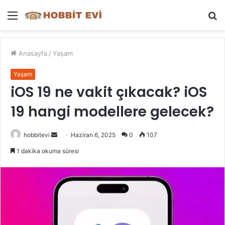
Menü
A
y
...
Anasayfa
/
Yaşam
Yaşam
iOS 19 ne vakit çıkacak? iOS
19 hangi modellere gelecek?
Bir
hobbitevi
Haziran 6, 2025
0
107
e-
1 dakika okuma süresi
posta
göndermek