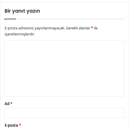
Bir yanıt yazın
E-posta adresiniz yayınlanmayacak.
Gerekli alanlar
*
ile
işaretlenmişlerdir
Y
o
r
u
m
*
Ad
*
E-posta
*