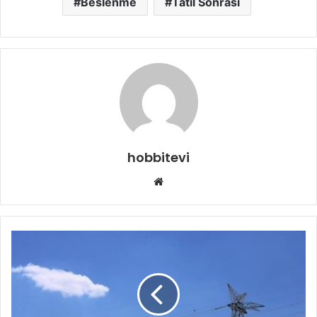
Beslenme
Tatil Sonrası
hobbitevi
Web
sitesi