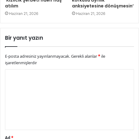
atılım
anksiyetesine dönüşmesin’
Haziran 21, 2026
Haziran 21, 2026
Bir yanıt yazın
E-posta adresiniz yayınlanmayacak.
Gerekli alanlar
*
ile
işaretlenmişlerdir
Y
o
r
u
m
*
Ad
*