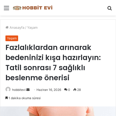
Menü
A
y
...
Anasayfa
/
Yaşam
Yaşam
Fazlalıklardan arınarak
bedeninizi kışa hazırlayın:
Tatil sonrası 7 sağlıklı
beslenme önerisi
Bir
hobbitevi
Haziran 16, 2026
0
28
e-
1 dakika okuma süresi
posta
göndermek