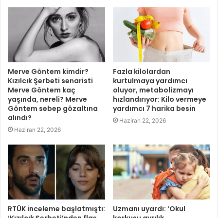
Merve Göntem kimdir?
Fazla kilolardan
Kızılcık Şerbeti senaristi
kurtulmaya yardımcı
Merve Göntem kaç
oluyor, metabolizmayı
yaşında, nereli? Merve
hızlandırıyor: Kilo vermeye
Göntem sebep gözaltına
yardımcı 7 harika besin
alındı?
Haziran 22, 2026
Haziran 22, 2026
RTÜK inceleme başlatmıştı:
Uzmanı uyardı: ‘Okul
‘Kızılcık Şerbeti’nden flaş
korkusu ayrılık