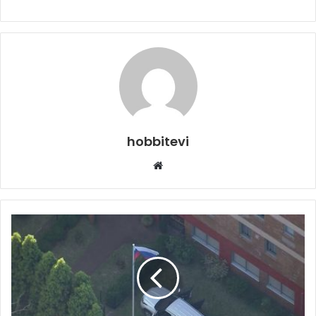
hobbitevi
Web
sitesi