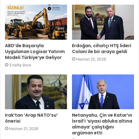
ABD’de Başarıyla
Erdoğan, cihatçı HTŞ lideri
Uygulanan Logisar Yatırım
Colani ile bir araya geldi
Modeli Türkiye’ye Geliyor
Haziran 22, 2026
3 hafta önce
Irak’tan ‘Arap NATO’su’
Netanyahu, Çin ve Katar’ın
önerisi
İsrail’i ‘siyasi abluka altına
almaya’ çalıştığını
Haziran 21, 2026
argüman etti