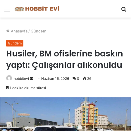
Menü
A
y
...
Anasayfa
/
Gündem
Gündem
Husiler, BM ofislerine baskın
yaptı: Çalışanlar alıkonuldu
Bir
hobbitevi
Haziran 16, 2026
0
26
e-
1 dakika okuma süresi
posta
göndermek