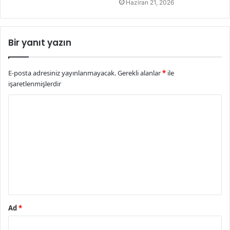
Haziran 21, 2026
Bir yanıt yazın
E-posta adresiniz yayınlanmayacak.
Gerekli alanlar
*
ile
işaretlenmişlerdir
Y
o
r
u
m
*
Ad
*