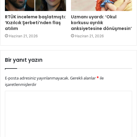
RTÜK inceleme başlatmıştı:
Uzmanı uyardı: ‘Okul
‘Kızılcık Şerbeti’nden flaş
korkusu ayrılık
atılım
anksiyetesine dönüşmesin’
Haziran 21, 2026
Haziran 21, 2026
Bir yanıt yazın
E-posta adresiniz yayınlanmayacak.
Gerekli alanlar
*
ile
işaretlenmişlerdir
Y
o
r
u
m