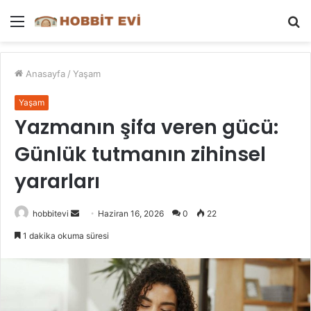
Menü
A
y
...
Anasayfa
/
Yaşam
Yaşam
Yazmanın şifa veren gücü:
Günlük tutmanın zihinsel
yararları
Bir
hobbitevi
Haziran 16, 2026
0
22
e-
1 dakika okuma süresi
posta
göndermek